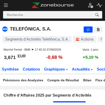
TELEFÓNICA, S.A.
3,671
€
-0,68 %
TELEFÓNICA, S.A.
Segments d'Activités Telefónica, S.A.
Actions
TE
Marché Fermé -
BME
17:40:32 07/08/2026
Varia. 1 janv.
EUR
-0,68 %
3,671
+5,10 %
Synthèse
Cotations
Graphiques
Actualités
Soci
Prévisions des Analystes
Compte de Résultat
Bilan
Flux d
Chiffre d'Affaires 2025 par Segments d'Activités