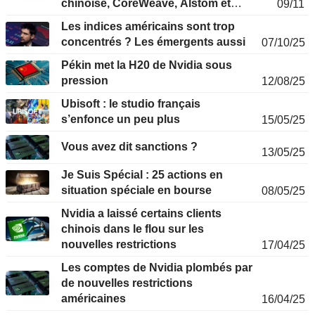
chinoise, CoreWeave, Alstom et
09/11
Vallourec en approche
Les indices américains sont trop
concentrés ? Les émergents aussi
07/10/25
Pékin met la H20 de Nvidia sous
pression
12/08/25
Ubisoft : le studio français
s’enfonce un peu plus
15/05/25
Vous avez dit sanctions ?
13/05/25
Je Suis Spécial : 25 actions en
situation spéciale en bourse
08/05/25
Nvidia a laissé certains clients
chinois dans le flou sur les
nouvelles restrictions
17/04/25
Les comptes de Nvidia plombés par
de nouvelles restrictions
américaines
16/04/25