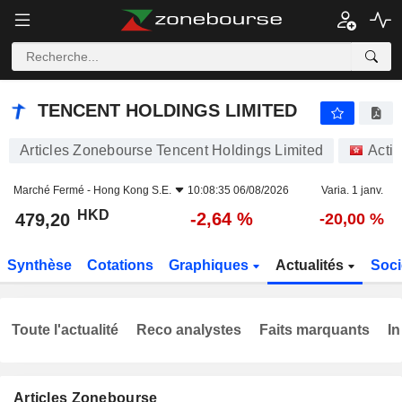
TENCENT HOLDINGS LIMITED
479,20
$
-2,64 %
TENCENT HOLDINGS LIMITED
Articles Zonebourse Tencent Holdings Limited
Acti
Marché Fermé -
Hong Kong S.E.
10:08:35 06/08/2026
Varia. 1 janv.
HKD
-2,64 %
479,20
-20,00 %
Synthèse
Cotations
Graphiques
Actualités
Soci
Toute l'actualité
Reco analystes
Faits marquants
In
Articles Zonebourse