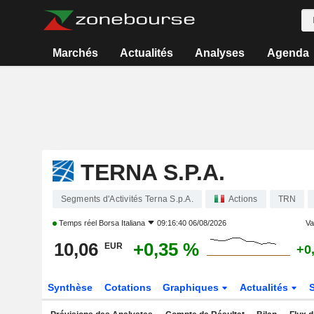
Marchés
Actualités
Analyses
Agenda
TERNA S.P.A.
Segments d'Activités Terna S.p.A.
Actions
TRN
Temps réel
Borsa Italiana
09:16:40 06/08/2026
Var
10,06
+0,35 %
EUR
+0
Synthèse
Cotations
Graphiques
Actualités