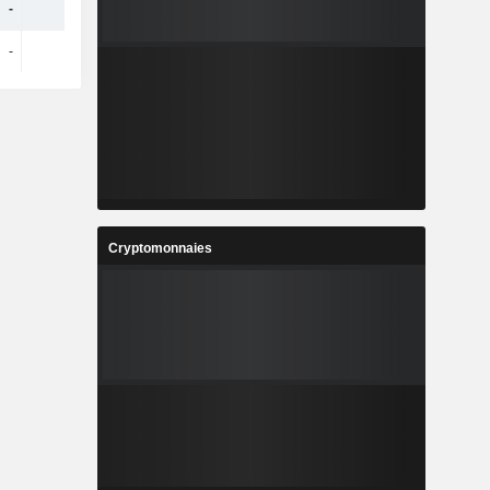
-
-
-
230 M
-
-
-
254 M
Cryptomonnaies