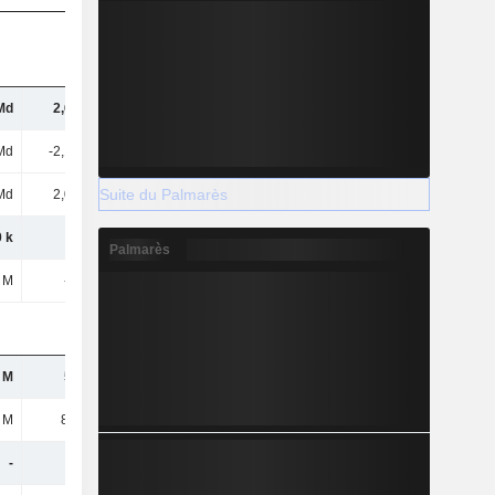
Md
2,67 Md
3,1 Md
3,28 Md
Md
-2,18 Md
-2,57 Md
-3,32 Md
Suite du Palmarès
Md
2,09 Md
2,46 Md
2,61 Md
 k
100 k
-
-
Palmarès
3 M
-3,9 M
-2,9 M
-1,5 M
 M
517 M
584 M
754 M
 M
86,9 M
108 M
141 M
-
-
-
-