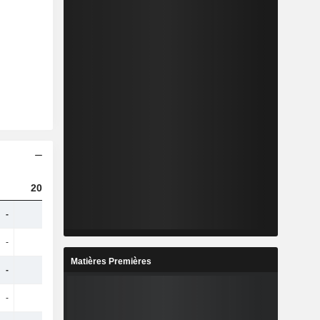
2023
2024
2025
-
-
-
3,44 Md
-
-
-
22,8 Md
Matières Premières
-
-
-
283 M
-
-
-
5 M