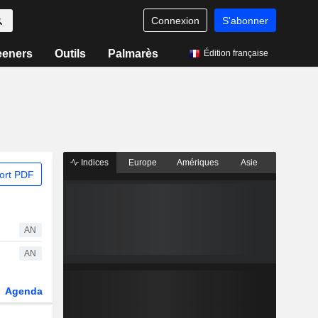
Connexion
S'abonner
eeners
Outils
Palmarès
Édition française
Indices
Europe
Amériques
Asie
ort PDF
AN
AN
Agenda
Secteur
Dérivés
Fonds et ETFs