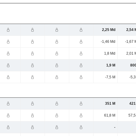
2,25 Md
2,54 
-1,46 Md
-1,67 
1,8 Md
2,01 
1,9 M
800
-7,5 M
-5,
351 M
421
61,8 M
57,5
-