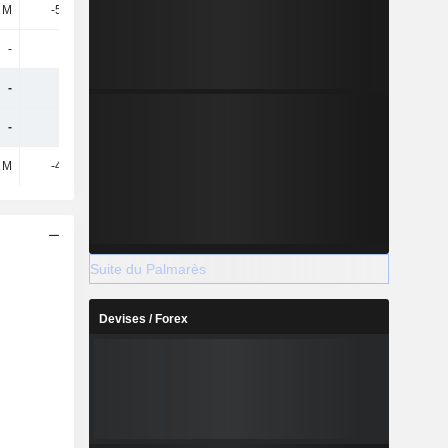
 M
-57,6 M
-48,5 M
-71,6 M
-
-
-
-
-
-
-
-
-
-
-
-
8 M
-48,3 M
-74,2 M
-122 M
Suite du Palmarès
Devises / Forex