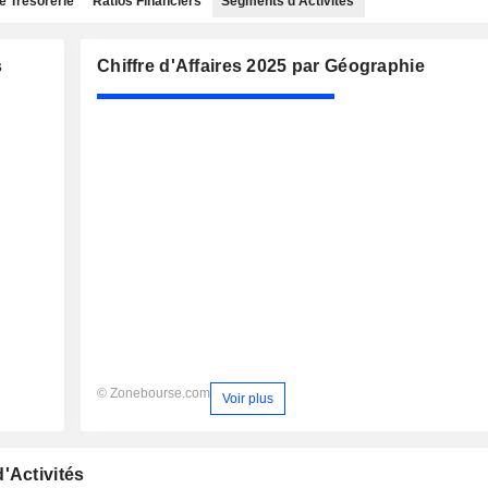
e Trésorerie
Ratios Financiers
Segments d'Activités
s
Chiffre d'Affaires 2025 par Géographie
© Zonebourse.com
Voir plus
'Activités