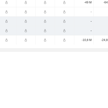
-49 M
-64
-
-
-
-10,8 M
-24,