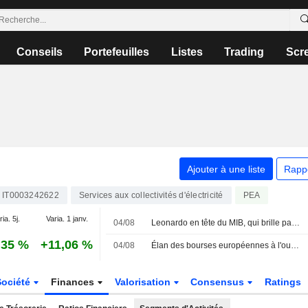
Conseils
Portefeuilles
Listes
Trading
Scr
Ajouter à une liste
Rapp
IT0003242622
Services aux collectivités d'électricité
PEA
ia. 5j.
Varia. 1 janv.
04/08
Leonardo en tête du MIB, qui brille parmi les places européennes
,35 %
+11,06 %
04/08
Élan des bourses européennes à l'ouverture, la défense s'illustre sur le MIB
Société
Finances
Valorisation
Consensus
Ratings