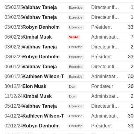
05/03/25
Vaibhav Taneja
Directeur financier
1
Exercice
03/03/25
Vaibhav Taneja
Directeur financier
1
Exercice
03/03/25
Robyn Denholm
Président
33
Exercice
06/02/25
Kimbal Musk
Administrateur
7
Vente
03/02/25
Vaibhav Taneja
Directeur financier
2
Exercice
03/02/25
Robyn Denholm
Président
33
Exercice
06/01/25
Vaibhav Taneja
Directeur financier
2
Exercice
06/01/25
Kathleen Wilson-Thompson
Administrateur
30
Exercice
30/12/24
Elon Musk
Fondateur
26
Don
11/12/24
Kimbal Musk
Administrateur
2
Don
05/12/24
Vaibhav Taneja
Directeur financier
1
Exercice
04/12/24
Kathleen Wilson-Thompson
Administrateur
30
Exercice
02/12/24
Robyn Denholm
Président
33
Exercice