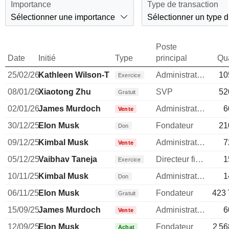
Importance
Type de transaction
Sélectionner une importance
Sélectionner un type d
Poste
Date
Initié
Type
principal
Qua
25/02/26
Kathleen Wilson-Thompson
Administrateur
10
Exercice
08/01/26
Xiaotong Zhu
SVP
52
Gratuit
02/01/26
James Murdoch
Administrateur
6
Vente
30/12/25
Elon Musk
Fondateur
21
Don
09/12/25
Kimbal Musk
Administrateur
7
Vente
05/12/25
Vaibhav Taneja
Directeur financier
1
Exercice
10/11/25
Kimbal Musk
Administrateur
1
Don
06/11/25
Elon Musk
Fondateur
423 
Gratuit
15/09/25
James Murdoch
Administrateur
6
Vente
12/09/25
Elon Musk
Fondateur
2 56
Achat