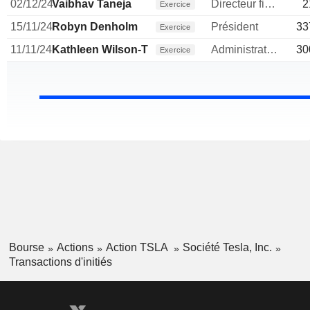
02/12/24
Vaibhav Taneja
Directeur financier
2
Exercice
15/11/24
Robyn Denholm
Président
33
Exercice
11/11/24
Kathleen Wilson-Thompson
Administrateur
30
Exercice
Bourse
Actions
Action TSLA
Société Tesla, Inc.
Transactions d'initiés