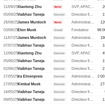
11/09/25
Xiaotong Zhu
SVP, APAC and
2
Vente
05/09/25
Vaibhav Taneja
Directeur financier
1
Exercice
26/08/25
James Murdoch
Administrateur
12
Vente
03/08/25
Elon Musk
Fondateur
96 0
Gratuit
11/07/25
James Murdoch
Administrateur
18
Exercice
07/07/25
Vaibhav Taneja
Directeur financier
1
Exercice
12/06/25
Xiaotong Zhu
SVP, APAC
4
Exercice
05/06/25
Vaibhav Taneja
Directeur financier
1
Exercice
02/06/25
Vaibhav Taneja
Directeur financier
2
Exercice
27/05/25
Ira Ehrenpreis
Administrateur
2 00
Exercice
27/05/25
Kimbal Musk
Administrateur
27
Exercice
16/05/25
Vaibhav Taneja
Directeur financier
Exercice
09/05/25
Vaibhav Taneja
Directeur financier
1
Exercice