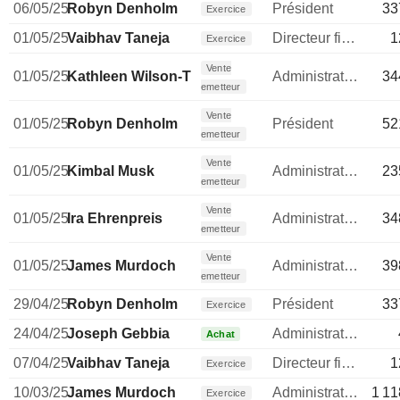
06/05/25
Robyn Denholm
Président
33
Exercice
01/05/25
Vaibhav Taneja
Directeur financier
1
Exercice
Vente
01/05/25
Kathleen Wilson-Thompson
Administrateur
34
emetteur
Vente
01/05/25
Robyn Denholm
Président
52
emetteur
Vente
01/05/25
Kimbal Musk
Administrateur
23
emetteur
Vente
01/05/25
Ira Ehrenpreis
Administrateur
34
emetteur
Vente
01/05/25
James Murdoch
Administrateur
39
emetteur
29/04/25
Robyn Denholm
Président
33
Exercice
24/04/25
Joseph Gebbia
Administrateur
Achat
07/04/25
Vaibhav Taneja
Directeur financier
1
Exercice
10/03/25
James Murdoch
Administrateur
1 11
Exercice