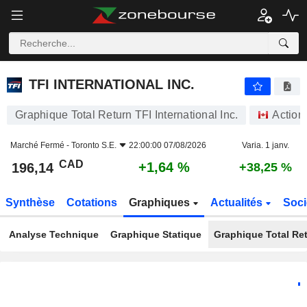
TFI INTERNATIONAL INC.
196,14
$
+1,64 %
TFI INTERNATIONAL INC.
Graphique Total Return TFI International Inc.
Action
Marché Fermé -
Toronto S.E.
22:00:00 07/08/2026
Varia. 1 janv.
CAD
+1,64 %
196,14
+38,25 %
Synthèse
Cotations
Graphiques
Actualités
Soci
Analyse Technique
Graphique Statique
Graphique Total Re