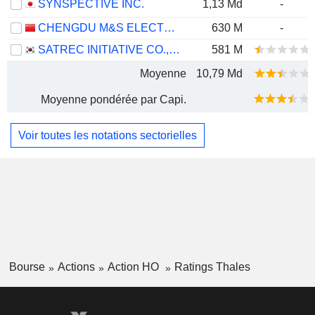
SYNSPECTIVE INC.
1,13 Md
-
CHENGDU M&S ELECTRONICS TECHNOLOGY CO.,LTD.
630 M
-
SATREC INITIATIVE CO., LTD.
581 M
Moyenne
10,79 Md
Moyenne pondérée par Capi.
Voir toutes les notations sectorielles
Bourse
Actions
Action HO
Ratings Thales