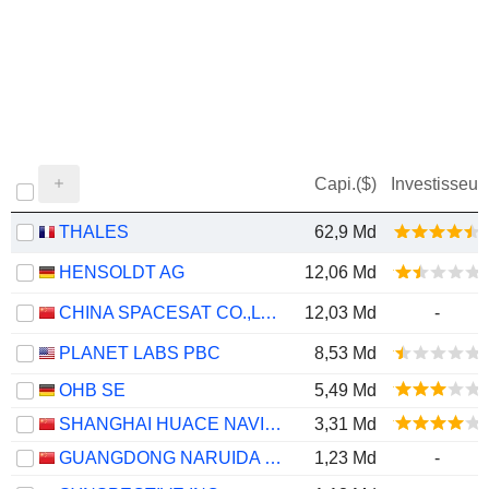
Capi.($)
Investisseur
THALES
62,9 Md
HENSOLDT AG
12,06 Md
CHINA SPACESAT CO.,LTD.
12,03 Md
-
PLANET LABS PBC
8,53 Md
OHB SE
5,49 Md
SHANGHAI HUACE NAVIGATION TECHNOLOGY LTD
3,31 Md
GUANGDONG NARUIDA TECHNOLOGY CO., LTD.
1,23 Md
-