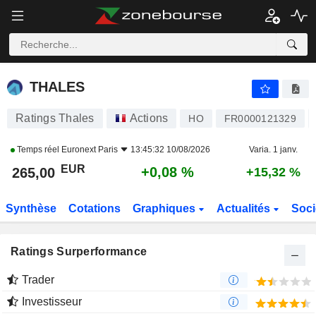
THALES
265,00
€
+0,08 %
THALES
Ratings Thales
Actions
HO
FR0000121329
Temps réel
Euronext Paris
13:45:32 10/08/2026
Varia. 1 janv.
EUR
+0,08 %
265,00
+15,32 %
Synthèse
Cotations
Graphiques
Actualités
Soci
Ratings Surperformance
Trader
Investisseur