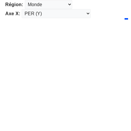
Région:
Axe X: