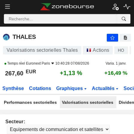
THALES
267,60
€
+1,13 %
THALES
Valorisations sectorielles Thales
Actions
HO
Temps réel
Euronext Paris
10:40:28 07/08/2026
Varia. 1 janv.
EUR
+1,13 %
267,60
+16,49 %
Synthèse
Cotations
Graphiques
Actualités
Soci
Performances sectorielles
Valorisations sectorielles
Dividen
Secteur: