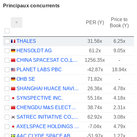
Principaux concurrents
Price to
PER (Y)
Book (Y)
THALES
31.56x
6.25x
HENSOLDT AG
61.2x
9.05x
CHINA SPACESAT CO.,LTD.
1256.35x
-
PLANET LABS PBC
-42.87x
18.94x
OHB SE
71.82x
-
SHANGHAI HUACE NAVIGATION TECHNOLOGY LTD
26.36x
4.78x
SYNSPECTIVE INC.
55.16x
4.18x
CHENGDU M&S ELECTRONICS TECHNOLOGY CO.,LTD.
38.74x
2.31x
SATREC INITIATIVE CO., LTD.
62.92x
3.08x
AXELSPACE HOLDINGS CORPORATION
-7.04x
4.79x
AAC CLYDE SPACE AB
-51.97x
1.27x