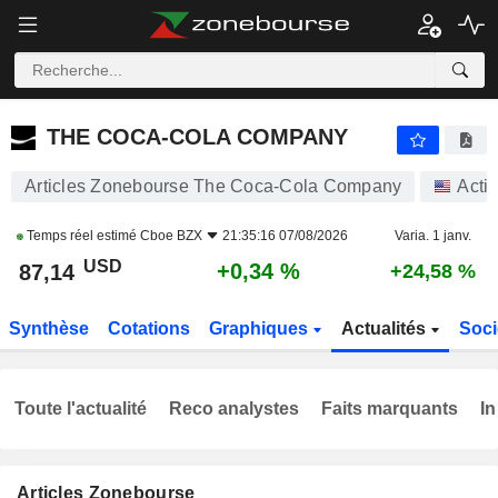
THE COCA-COLA COMPANY
87,14
$
+0,34 %
THE COCA-COLA COMPANY
Articles Zonebourse The Coca-Cola Company
Acti
Temps réel estimé
Cboe BZX
21:35:16 07/08/2026
Varia. 1 janv.
USD
+0,34 %
87,14
+24,58 %
Synthèse
Cotations
Graphiques
Actualités
Soci
Toute l'actualité
Reco analystes
Faits marquants
In
Articles Zonebourse