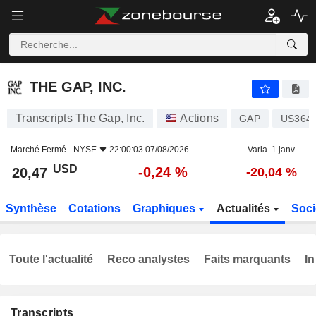
THE GAP, INC.
20,47
$
-0,24 %
THE GAP, INC.
Transcripts The Gap, Inc.
Actions
GAP
US364
Marché Fermé -
NYSE
22:00:03 07/08/2026
Varia. 1 janv.
USD
-0,24 %
20,47
-20,04 %
Synthèse
Cotations
Graphiques
Actualités
Soci
Toute l'actualité
Reco analystes
Faits marquants
In
Transcripts