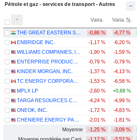
Pétrole et gaz - services de transport - Autres
Varia.
Varia. 5j.
THE GREAT EASTERN SHIPPING COMPANY LIMITED
-0,86 %
-4,77 %
+
ENBRIDGE INC.
-1,17 %
-6,20 %
+
WILLIAMS COMPANIES, INC.
-1,90 %
-1,59 %
+
ENTERPRISE PRODUCTS PARTNERS L.P.
-0,79 %
-0,79 %
+
KINDER MORGAN, INC.
-1,37 %
-4,13 %
+
TC ENERGY CORPORATION
-1,53 %
-6,58 %
+
MPLX LP
-2,60 %
+0,68 %
+
TARGA RESOURCES CORP.
-4,24 %
-4,99 %
+
ONEOK, INC.
-1,72 %
-4,83 %
+
CHENIERE ENERGY PARTNERS, L.P.
-2,01 %
-1,81 %
+
Moyenne
-1,25 %
-3,09 %
+
Moyenne pondérée par Capi.
-1,17 %
-3,52 %
+