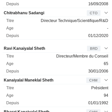
16/09/2008
Chitrabhanu Sadangi
CTO
Directeur Technique/Scientifique/R&D
-
01/12/2020
Administrateur
Titre
Age
Depuis
Ravi Kanaiyalal Sheth
BRD
Directeur/Membre du Conseil
65
30/01/2006
Kanaiyalal Maneklal Sheth
CHM
Président
94
01/01/1992
Bharat Kanaiyalal Sheth