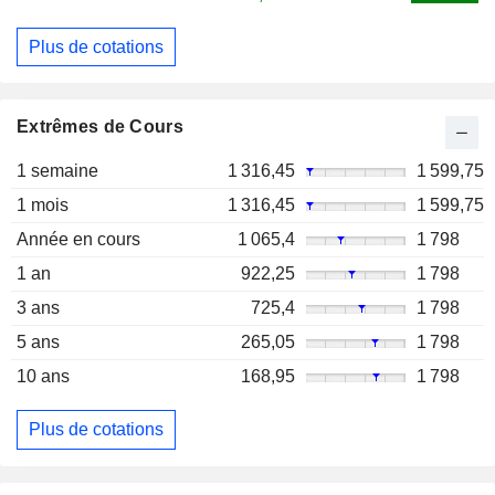
Plus de cotations
Extrêmes de Cours
1 semaine
1 316,45
1 599,75
1 mois
1 316,45
1 599,75
Année en cours
1 065,4
1 798
1 an
922,25
1 798
3 ans
725,4
1 798
5 ans
265,05
1 798
10 ans
168,95
1 798
Plus de cotations