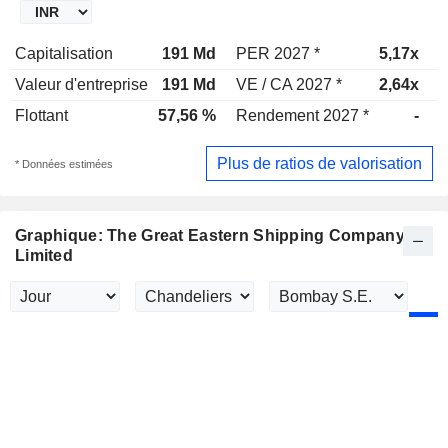
Capitalisation
191 Md
PER 2027 *
5,17x
P
Valeur d'entreprise
191 Md
VE / CA 2027 *
2,64x
V
Flottant
57,56 %
Rendement 2027 *
-
R
Plus de ratios de valorisation
* Données estimées
Graphique: The Great Eastern Shipping Company
Limited