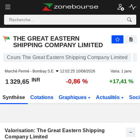
THE GREAT EASTERN SHIPPING COMPANY LIMITED
1 329,65
₹
-0,86 %
THE GREAT EASTERN
SHIPPING COMPANY LIMITED
Cours The Great Eastern Shipping Company Limited
Marché Fermé -
Bombay S.E.
12:02:25 10/08/2026
Varia. 1 janv.
INR
-0,86 %
1 329,65
+17,41 %
Synthèse
Cotations
Graphiques
Actualités
Soci
Valorisation: The Great Eastern Shipping
Company Limited