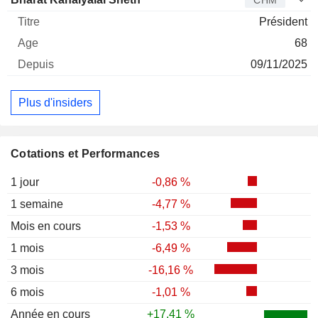
CHM
Président
68
09/11/2025
Plus d'insiders
Cotations et Performances
1 jour
-0,86 %
1 semaine
-4,77 %
Mois en cours
-1,53 %
1 mois
-6,49 %
3 mois
-16,16 %
6 mois
-1,01 %
Année en cours
+17,41 %