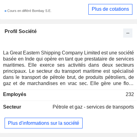
Plus de cotations
Cours en différé Bombay S.E.
Profil Société
La Great Eastern Shipping Company Limited est une société
basée en Inde qui opère en tant que prestataire de services
maritimes. Elle exerce ses activités dans deux secteurs
principaux. Le secteur du transport maritime est spécialisé
dans le transport de pétrole brut, de produits pétroliers, de
gaz et de marchandises en vrac sec. Elle gère une flotte
diversifiée composée de pétroliers, de navires-citernes pour
Employés
232
produits pétroliers, de méthaniers et de différentes
catégories de vraquiers. La branche Offshore fournit des
Secteur
Pétrole et gaz - services de transports
services aux compagnies pétrolières dans le cadre de leurs
activités d’exploration et de production offshore, par
l’intermédiaire de sa filiale Greatship (India) Limited. Ses
Plus d'informations sur la société
pétroliers comprennent le Jag Lok, le Jag Lalit, le Jag
Leena, le Jag Lakshya, le Jag Leela et le Jag Laxmi. Ses