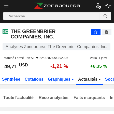
THE GREENBRIER COMPANIES, INC.
49,71
$
-1,21 %
THE GREENBRIER
COMPANIES, INC.
Analyses Zonebourse The Greenbrier Companies, Inc.
Marché Fermé -
NYSE
22:00:02 05/08/2026
Varia. 1 janv.
USD
-1,21 %
49,71
+6,35 %
Synthèse
Cotations
Graphiques
Actualités
Soci
Toute l'actualité
Reco analystes
Faits marquants
In