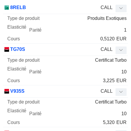
Type
8RELB
CALL
de
Produits Exotiques
Mnemo
Type
produit
Elasticité
Parité
Cours
1
0,5120
EUR
TG70S
CALL
Certificat Turbo
10
3,225
EUR
V935S
CALL
Certificat Turbo
10
5,320
EUR