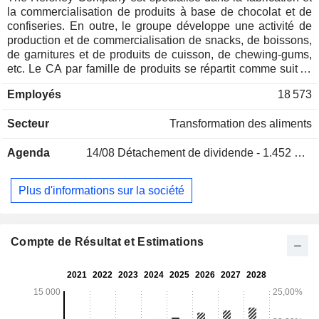
la commercialisation de produits à base de chocolat et de
confiseries. En outre, le groupe développe une activité de
production et de commercialisation de snacks, de boissons,
de garnitures et de produits de cuisson, de chewing-gums,
etc. Le CA par famille de produits se répartit comme suit : -
produits à base de chocolat et confiseries (81,4%) : marques
Employés
18 573
Hershey, Reese, Kisses, Jolly Rancher, Almond Joy,
Brookside, barkTHINS, Cadbury, Good & Plenty, Heath, Kit
Secteur
Transformation des aliments
Kat®, Payday, Rolo®, Twizzlers, Whoppers, York, etc. ; -
snacks (10,1%) : marques SkinnyPop, Pirate's Booty, Dot's
Agenda
14/08
Détachement de dividende - 1.452 USD
Homestyle Pretzels, etc. Le solde du CA (8,5%) concerne
les activités à l'international. A fin 2024, le groupe dispose
de 13 sites de production implantés aux Etats-Unis (10), en
Plus d'informations sur la société
Mexique (2) et en Malaisie. 87,2% du CA est réalisé aux
Etats-Unis.
Compte de Résultat et Estimations