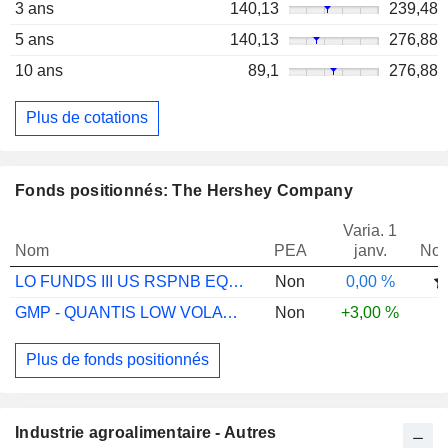
3 ans
140,13
239,48
5 ans
140,13
276,88
10 ans
89,1
276,88
Plus de cotations
Fonds positionnés: The Hershey Company
Varia. 1
Nom
PEA
janv.
Not
LO FUNDS III US RSPNB EQ RSKBSDSHCHFNA
Non
0,00 %
GMP - QUANTIS LOW VOLATILITY C USD
Non
+3,00 %
Plus de fonds positionnés
Industrie agroalimentaire - Autres