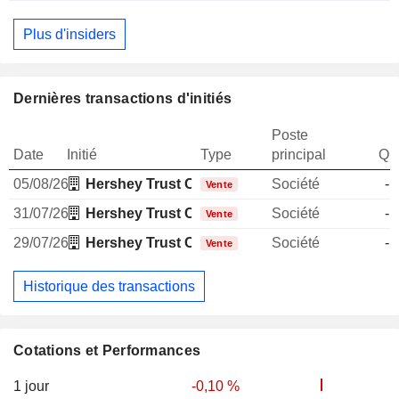
Plus d'insiders
Dernières transactions d'initiés
Poste
Date
Initié
Type
principal
Qua
05/08/26
Hershey Trust Co.
Société
-1
Vente
31/07/26
Hershey Trust Co.
Société
-1
Vente
29/07/26
Hershey Trust Co.
Société
-1
Vente
Historique des transactions
Cotations et Performances
1 jour
-0,10 %