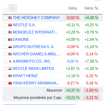
Varia.
Varia. 5j.
THE HERSHEY COMPANY
-0,02 %
+4,48 %
NESTLÉ S.A.
+0,11 %
+0,25 %
+
MONDELEZ INTERNATIONAL, INC.
+0,29 %
+0,79 %
DANONE
+0,09 %
+1,04 %
GRUPO NUTRESA S. A.
-0,09 %
+1,19 %
+
ARCHER-DANIELS-MIDLAND COMPANY
-0,09 %
-2,14 %
+
AJINOMOTO CO., INC.
0,00 %
+7,38 %
+
NESTLÉ INDIA LIMITED
+2,67 %
+1,28 %
+
KRAFT HEINZ
+1,18 %
-2,32 %
YIHAI KERRY ARAWANA HOLDINGS CO., LTD
-0,27 %
-3,16 %
-
Moyenne
+0,37 %
-1,00 %
+
Moyenne pondérée par Capi.
+0,21 %
-1,11 %
+