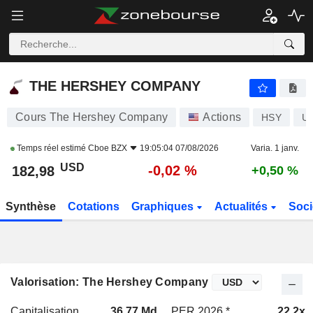
THE HERSHEY COMPANY
182,98
$
-0,02 %
THE HERSHEY COMPANY
Cours The Hershey Company
Actions
HSY
U
Temps réel estimé
Cboe BZX
19:05:04 07/08/2026
Varia. 1 janv.
USD
-0,02 %
182,98
+0,50 %
Synthèse
Cotations
Graphiques
Actualités
Soci
Valorisation: The Hershey Company
Capitalisation
36,77 Md
PER 2026 *
22,2x