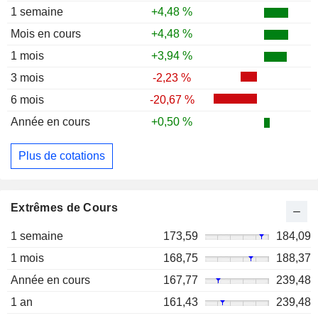
1 semaine
+4,48 %
Mois en cours
+4,48 %
1 mois
+3,94 %
3 mois
-2,23 %
6 mois
-20,67 %
Année en cours
+0,50 %
Plus de cotations
Extrêmes de Cours
1 semaine
173,59
184,09
1 mois
168,75
188,37
Année en cours
167,77
239,48
1 an
161,43
239,48