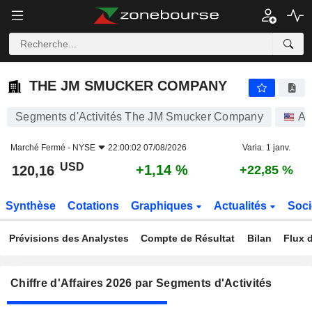
THE JM SMUCKER COMPANY
120,16
$
+1,14 %
THE JM SMUCKER COMPANY
Segments d'Activités The JM Smucker Company
Ac
Marché Fermé -
NYSE
22:00:02 07/08/2026
Varia. 1 janv.
USD
+1,14 %
120,16
+22,85 %
Synthèse
Cotations
Graphiques
Actualités
Soci
Prévisions des Analystes
Compte de Résultat
Bilan
Flux d
Chiffre d'Affaires 2026 par Segments d'Activités