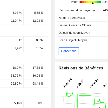
Vente
Ach
Recommandation moyenne
AC
5,08 %
5,65 %
7,61 %
7,99 %
8,6 
Nombre d'Analystes
11,04 %
12,03 %
17,12 %
18,51 %
21 
Dernier Cours de Cloture
Objectif de cours Moyen
1x
0,83x
0,82x
0,84x
0,77
Ecart / Objectif Moyen
1,47x
1,35x
1,25x
1,68x
1,34
Consensus
Révisions de Bénéfices
18,9 %
17,88 %
17,06 %
18,01 %
17,8 
38,76 %
36,04 %
33,45 %
35,03 %
34,11 
56,89 %
58,48 %
51,03 %
70,17 %
59,54 
5,163
5,095
5,567
4,781
5,18