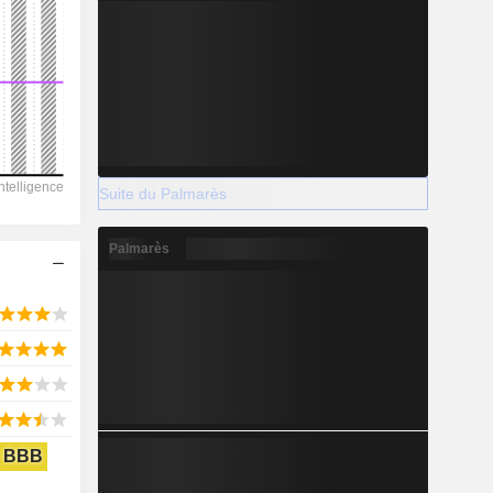
2028
11 069
-5,21 %
Suite du Palmarès
-
Palmarès
2028
5 453
4,99 %
BBB
9 570