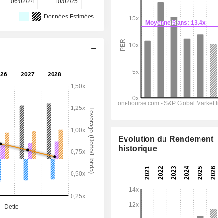
06/02/24
10/02/25
10/02/26
-
-
Données Estimées
Evolution du Rendement
historique