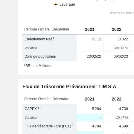
2021
2022
Période Fiscale : Décembre
1
Endettement Net
3 112
13 822
Variation
-
344,15 %
Date de publication
23/02/22
09/02/23
1
BRL en Millions
Flux de Trésorerie Prévisionnel: TIM S.A.
2021
2022
Période Fiscale : Décembre
1
CAPEX
5 284
4 730
Variation
-
-10,47 %
1
Flux de trésorerie libre (FCF)
4 794
4 699