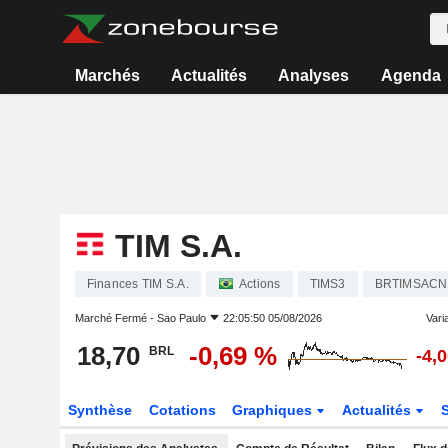
Marchés
Actualités
Analyses
Agenda
TIM S.A.
Finances TIM S.A.
Actions
TIMS3
BRTIMSAC
Marché Fermé -
Sao Paulo
22:05:50 05/08/2026
Varia
18,70
-0,69 %
BRL
-4,
Synthèse
Cotations
Graphiques
Actualités