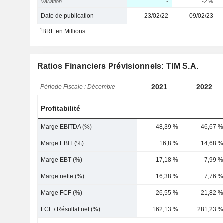
Variation
-
-2 %
Date de publication
23/02/22
09/02/23
1
BRL en Millions
Ratios Financiers Prévisionnels: TIM S.A.
2021
2022
Période Fiscale : Décembre
Profitabilité
Marge EBITDA (%)
48,39 %
46,67 %
Marge EBIT (%)
16,8 %
14,68 %
Marge EBT (%)
17,18 %
7,99 %
Marge nette (%)
16,38 %
7,76 %
Marge FCF (%)
26,55 %
21,82 %
FCF / Résultat net (%)
162,13 %
281,23 %