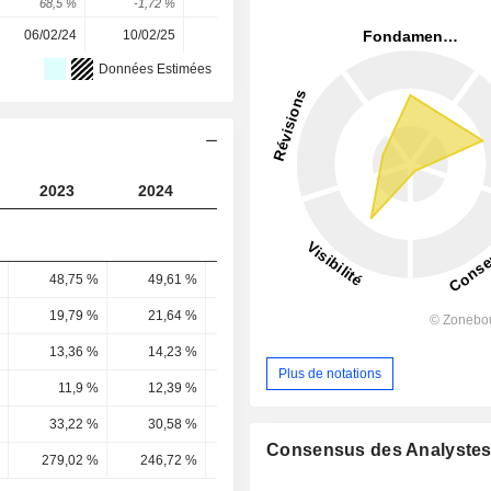
68,5 %
-1,72 %
14,37 %
-19,16 %
21,27 %
06/02/24
10/02/25
10/02/26
-
-
Données Estimées
2023
2024
2025
2026
2027
48,75 %
49,61 %
50,99 %
51,43 %
52,17 
19,79 %
21,64 %
24 %
25,69 %
27,13 
13,36 %
14,23 %
17,13 %
17,52 %
19,47 
Plus de notations
11,9 %
12,39 %
16,2 %
15,85 %
17,37 
33,22 %
30,58 %
33,42 %
25,67 %
29,89 
Consensus des Analyste
279,02 %
246,72 %
206,38 %
161,94 %
172,02 