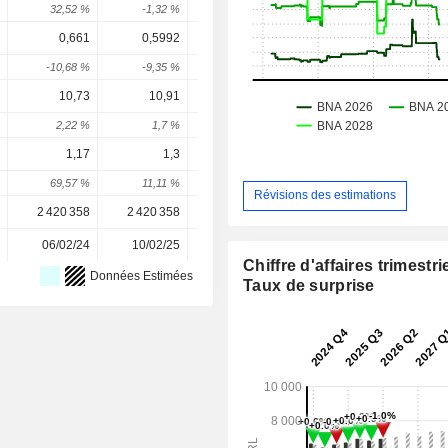
32,52 %
-1,32 %
9,25 %
-14,12 %
8,44 
0,661
0,5992
2,24
2,127
2,22
-10,68 %
-9,35 %
273,84 %
-5,04 %
4,52 
10,73
10,91
10,02
9,659
9,45
2,22 %
1,7 %
-8,13 %
-3,63 %
-2,13 
1,17
1,3
1,778
1,847
2,09
69,57 %
11,11 %
36,74 %
3,9 %
13,44 
Révisions des estimations
2 420 358
2 420 358
2 387 310
2 388 668
2 388 66
06/02/24
10/02/25
10/02/26
-
Chiffre d'affaires trimestrie
Données Estimées
Taux de surprise