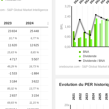
2023
2024
2025
2026
2027
23 834
25 448
26 625
28 020
29 190
10,7 %
6,77 %
4,63 %
5,24 %
4,17 %
11 620
12 625
13 577
14 412
15 227
15,63 %
8,65 %
7,54 %
6,15 %
5,66 %
4 717
5 507
6 391
7 199
7 920
49,29 %
16,73 %
16,06 %
12,65 %
10,01 %
-1 533
-1 884
-1 784
-2 024
-1 917
3 184
3 622
4 560
4 908
5 683
Evolution du PER histori
85,02 %
13,77 %
25,88 %
7,64 %
15,79 %
2 837
3 154
4 312
4 442
5 072
69,83 %
11,15 %
36,72 %
3,02 %
14,17 %