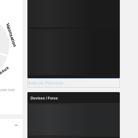
9,69 %
-
2028
%
52,7 %
Suite du Palmarès
%
28,69 %
Devises / Forex
%
21 %
%
17,82 %
%
31,5 %
s
%
176,74 %