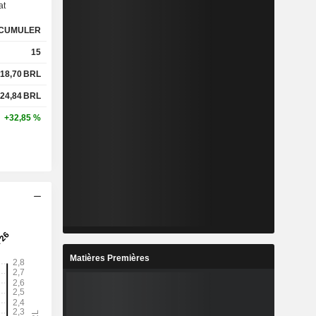
at
CUMULER
%
9 %
15
%
23,46 %
18,70
BRL
24,84
BRL
x
0,69x
+32,85 %
x
1,16x
%
17,95 %
%
34,06 %
%
56,99 %
Matières Premières
4
5,543