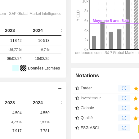
2023
2024
2025
2026
2027
11 642
10 513
11 112
12 084
11 677
-15,77 %
-9,7 %
5,7 %
8,75 %
-3,37 %
06/02/24
10/02/25
10/02/26
-
-
Données Estimées
Notations
Trader
Investisseur
2023
2024
2025
2026
2027
Globale
4 504
4 550
4 541
5 048
5 194
Qualité
-4,79 %
1,03 %
-0,21 %
11,16 %
2,9 %
ESG MSCI
7 917
7 781
8 899
7 194
8 724