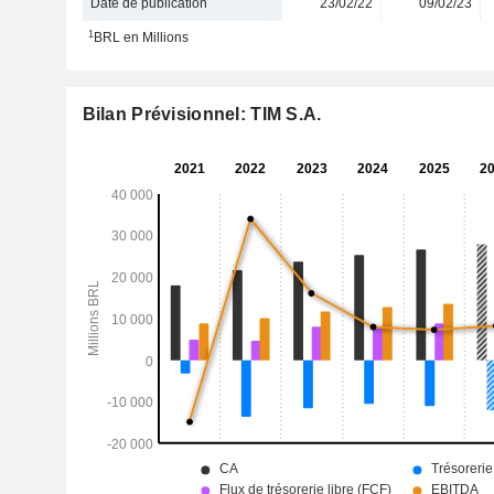
Date de publication
23/02/22
09/02/23
1
BRL en Millions
Bilan Prévisionnel: TIM S.A.