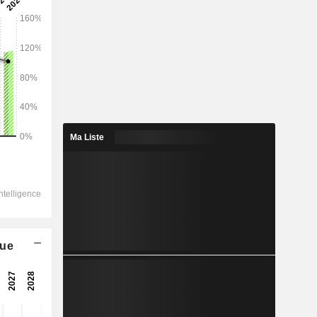
2028
30 379
4,08 %
16 010
Ma Liste
5,14 %
8 715
10,05 %
-1 920
6 379
que
12,25 %
5 414
6,76 %