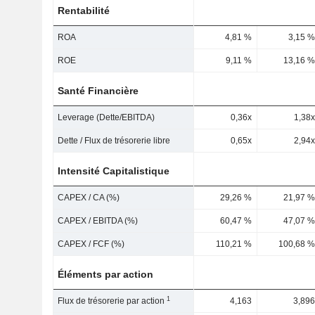
Rentabilité
ROA
4,81 %
3,15 %
ROE
9,11 %
13,16 %
Santé Financière
Leverage (Dette/EBITDA)
0,36x
1,38x
Dette / Flux de trésorerie libre
0,65x
2,94x
Intensité Capitalistique
CAPEX / CA (%)
29,26 %
21,97 %
CAPEX / EBITDA (%)
60,47 %
47,07 %
CAPEX / FCF (%)
110,21 %
100,68 %
Éléments par action
1
Flux de trésorerie par action
4,163
3,896