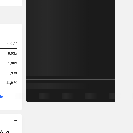
2027 *
8,93x
1,98x
1,93x
11,9 %
de