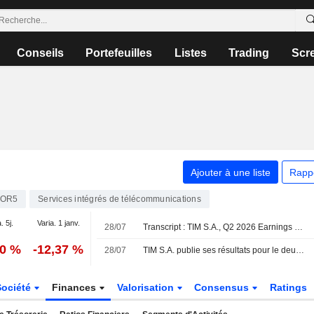
Conseils
Portefeuilles
Listes
Trading
Scr
Ajouter à une liste
Rapp
NOR5
Services intégrés de télécommunications
. 5j.
Varia. 1 janv.
28/07
Transcript : TIM S.A., Q2 2026 Earnings Call, Jul 28, 2026
00 %
-12,37 %
28/07
TIM S.A. publie ses résultats pour le deuxième trimestre et le premier semestre clos le 30 juin 2026
Société
Finances
Valorisation
Consensus
Ratings