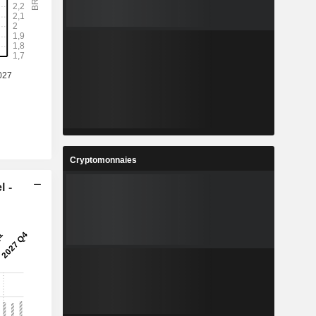
%
6,92 %
3
2,304
%
3,61 %
3
9,278
%
-1,85 %
5
2,278
%
8,72 %
8
2 388 668
Cryptomonnaies
-
-
l -