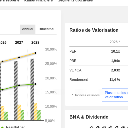
e Trésorerie
Ratios Financiers
Segments d'Activités
Annuel
Trimestriel
Ratios de Valorisation
2026 *
PER
10,1x
PBR
1,94x
VE / CA
2,03x
Rendement
11,4 %
Plus de ratios 
* Données estimées
valorisation
BNA & Dividende