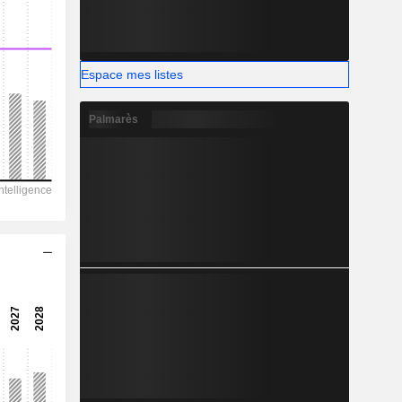
-
Espace mes listes
Palmarès