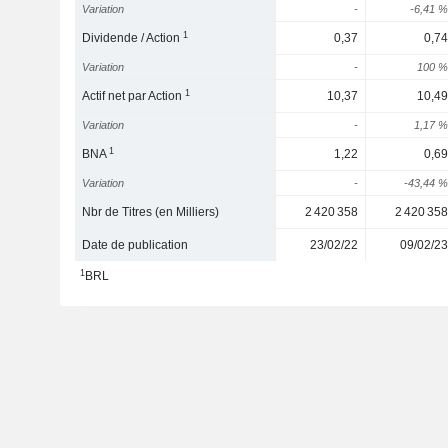
Variation
-
-6,41 %
1
Dividende / Action
0,37
0,74
Variation
-
100 %
1
Actif net par Action
10,37
10,49
Variation
-
1,17 %
1
BNA
1,22
0,69
Variation
-
-43,44 %
Nbr de Titres (en Milliers)
2 420 358
2 420 358
Date de publication
23/02/22
09/02/23
1
BRL