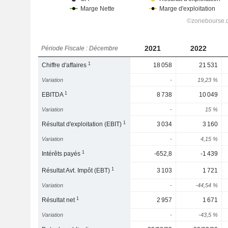
2021
2022
Période Fiscale : Décembre
1
Chiffre d'affaires
18 058
21 531
Variation
-
19,23 %
1
EBITDA
8 738
10 049
Variation
-
15 %
1
Résultat d'exploitation (EBIT)
3 034
3 160
Variation
-
4,15 %
1
Intérêts payés
-652,8
-1 439
1
Résultat Avt. Impôt (EBT)
3 103
1 721
Variation
-
-44,54 %
1
Résultat net
2 957
1 671
Variation
-
-43,5 %