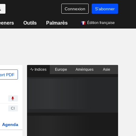
Connexion
S'abonner
eeners
Outils
Palmarès
Édition française
Indices
Europe
Amériques
Asie
ort PDF
CI
Agenda
Secteur
Dérivés
Fonds et ETFs