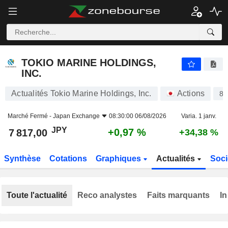
TOKIO MARINE HOLDINGS, INC.
7 817,00
¥
+0,97 %
TOKIO MARINE HOLDINGS,
INC.
Actualités Tokio Marine Holdings, Inc.
Actions
87
Marché Fermé -
Japan Exchange
08:30:00 06/08/2026
Varia. 1 janv.
JPY
+0,97 %
7 817,00
+34,38 %
Synthèse
Cotations
Graphiques
Actualités
Soci
Toute l'actualité
Reco analystes
Faits marquants
In