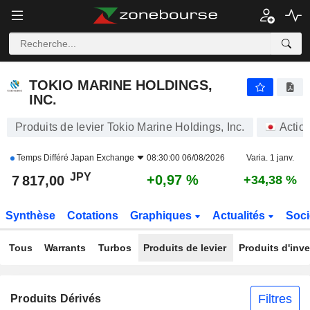
TOKIO MARINE HOLDINGS, INC.
7 817,00
¥
+0,97 %
TOKIO MARINE HOLDINGS,
INC.
Produits de levier Tokio Marine Holdings, Inc.
Actio
Temps Différé
Japan Exchange
08:30:00 06/08/2026
Varia. 1 janv.
JPY
+0,97 %
7 817,00
+34,38 %
Synthèse
Cotations
Graphiques
Actualités
Soci
Tous
Warrants
Turbos
Produits de levier
Produits d'inv
Filtres
Produits Dérivés