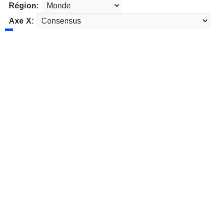
Région:
Axe X: