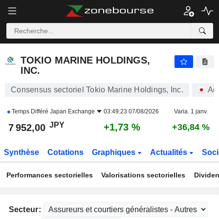
TOKIO MARINE HOLDINGS, INC.
7 955,00
¥
+1,77 %
TOKIO MARINE HOLDINGS,
INC.
Consensus sectoriel Tokio Marine Holdings, Inc.
Ac
Temps Différé
Japan Exchange
03:49:23 07/08/2026
Varia. 1 janv.
JPY
+1,73 %
7 952,00
+36,84 %
Synthèse
Cotations
Graphiques
Actualités
Soci
Performances sectorielles
Valorisations sectorielles
Dividen
Secteur: