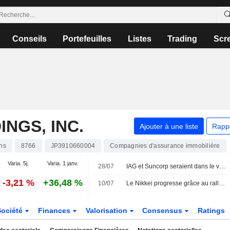
Conseils
Portefeuilles
Listes
Trading
Scr
NGS, INC.
Ajouter à une liste
Rapp
ns
8766
JP3910660004
Compagnies d'assurance immobilière
Varia. 5j.
Varia. 1 janv.
28/07
IAG et Suncorp seraient dans le viseur de Tokio Marine pour une opération à 20 milliards de dollars
-3,21 %
+36,48 %
10/07
Le Nikkei progresse grâce au rallye de l'IA, tandis que l'espoir d'un pivot des fonds de pension soutient le yen et les obligations
Société
Finances
Valorisation
Consensus
Ratings