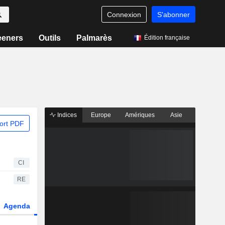
Connexion
S'abonner
eeners
Outils
Palmarès
Édition française
Indices
Europe
Amériques
Asie
ort PDF
CI
RE
Agenda
Secteur
Dérivés
Fonds et ETFs