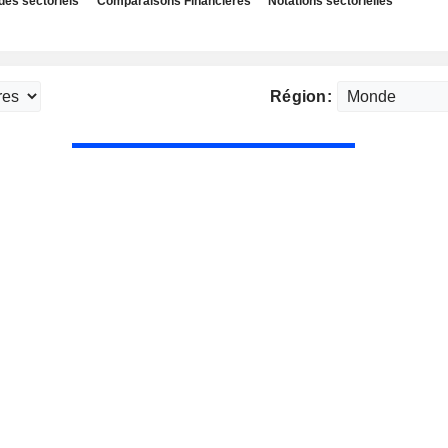
des sectoriels
Comparaisons Financières
Notations sectorielles
Région: