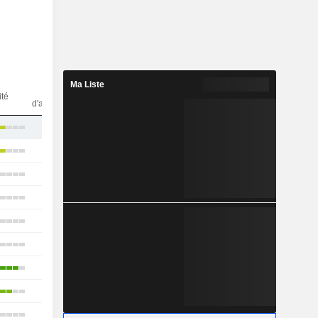
Ma Liste
Nbr
ité
d'analystes
12
24
22
11
20
11
13
7
19