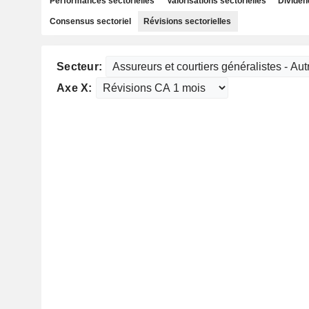
Performances sectorielles
Valorisations sectorielles
Dividen
Consensus sectoriel
Révisions sectorielles
Secteur:
Axe X: