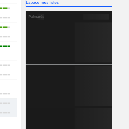
Espace mes listes
16
Palmarès
17
6
11
6
-
6
12
1
10
12
15