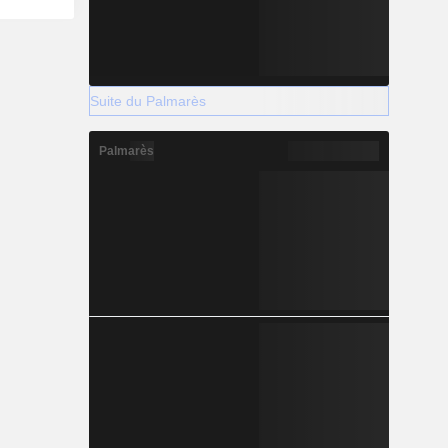
Suite du Palmarès
Palmarès