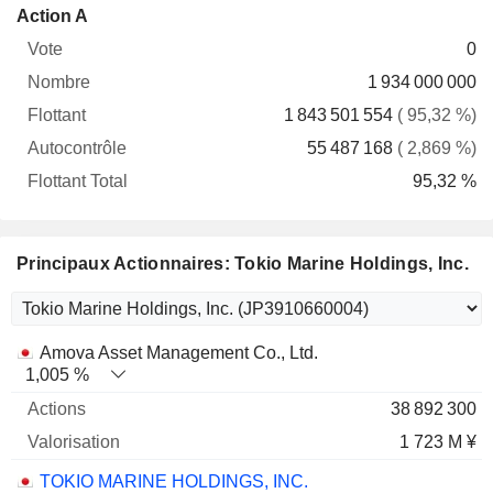
Flottant
Action A
Vote
Nombre
Flottant
Autocontrôle
Total
0
1 934 000 000
1 843 501 554
( 95,32 %)
55 487 168
( 2,869 %)
95,32 %
Principaux Actionnaires: Tokio Marine Holdings, Inc.
Nom
Actions
%
Valorisation
Amova Asset Management Co., Ltd.
1,005 %
38 892 300
1 723 M ¥
TOKIO MARINE HOLDINGS, INC.