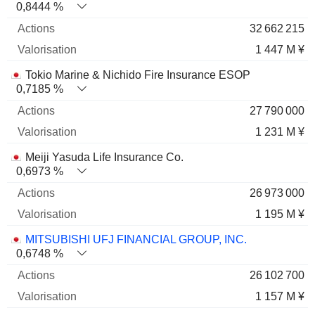
0,8444 %
32 662 215
1 447 M ¥
Tokio Marine & Nichido Fire Insurance ESOP
0,7185 %
27 790 000
1 231 M ¥
Meiji Yasuda Life Insurance Co.
0,6973 %
26 973 000
1 195 M ¥
MITSUBISHI UFJ FINANCIAL GROUP, INC.
0,6748 %
26 102 700
1 157 M ¥