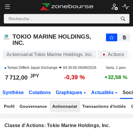
TOKIO MARINE HOLDINGS, INC.
7 712,00
¥
-0,39 %
TOKIO MARINE HOLDINGS,
INC.
Actionnariat Tokio Marine Holdings, Inc.
Actions
Temps Différé
Japan Exchange
04:30:00 06/08/2026
Varia. 1 janv.
JPY
-0,39 %
7 712,00
+32,58 %
Synthèse
Cotations
Graphiques
Actualités
Soci
Profil
Gouvernance
Actionnariat
Transactions d'initiés
Classe d'Actions: Tokio Marine Holdings, Inc.