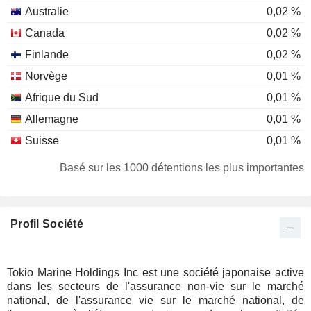
Australie
0,02 %
Canada
0,02 %
Finlande
0,02 %
Norvège
0,01 %
Afrique du Sud
0,01 %
Allemagne
0,01 %
Suisse
0,01 %
Etats-Unis
0,01 %
Basé sur les 1000 détentions les plus importantes
Autriche
0,01 %
Italie
0,01 %
Profil Société
Mexique
0,01 %
France
0,01 %
Luxembourg
0,01 %
Tokio Marine Holdings Inc est une société japonaise active
dans les secteurs de l'assurance non-vie sur le marché
Nouvelle-Zélande
0,01 %
national, de l'assurance vie sur le marché national, de