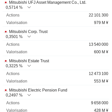
Mitsubishi UFJ Asset Management Co., Ltd.
0,5714 %
22 101 300
979 M ¥
Mitsubishi Corp. Trust
0,3501 %
13 540 000
600 M ¥
Mitsubishi Estate Trust
0,3225 %
12 473 100
553 M ¥
Mitsubishi Electric Pension Fund
0,2497 %
9 658 000
428 M ¥