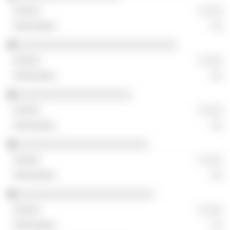
░ ░░░
░░
░░░░░░░░░░░░░░░░░░░░░░░░░░░░
░ ░░░
░░
░░░░░░░░░░░░░░░░░░░░
░ ░░░
░░
░░░░░░░░░░░░░░░░░░░░░░░
░ ░░░
░░
░░░░░░░░░░░░░░░░░░░░░░░░
░ ░░░
░░