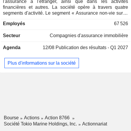
l'assurance à l'étranger, ainsi que dans les activités
financières et autres. La société opère à travers quatre
segments d'activité. Le segment « Assurance non-vie sur le
marché national » exerce des activités de souscription
Employés
67 526
d'assurance non-vie et de gestion d'actifs au Japon. Le
segment « Assurance vie sur le marché national » exerce
Secteur
Compagnies d'assurance immobilière
des activités de souscription d'assurance vie et de services
de gestion d'actifs au Japon. Le segment « Activités
Agenda
12/08
Publication des résultats - Q1 2027
d'assurance à l'étranger » est dédié à la souscription
d'assurances à l'étranger et aux services de gestion d'actifs.
Le segment « Activités financières et autres » est
Plus d'informations sur la société
principalement dédié à la fourniture de services de conseil
en investissement, de services d'externalisation de fonds
d'investissement, de services de recrutement, ainsi qu'à la
gestion immobilière et aux soins infirmiers.
Bourse
Actions
Action 8766
Société Tokio Marine Holdings, Inc.
Actionnariat