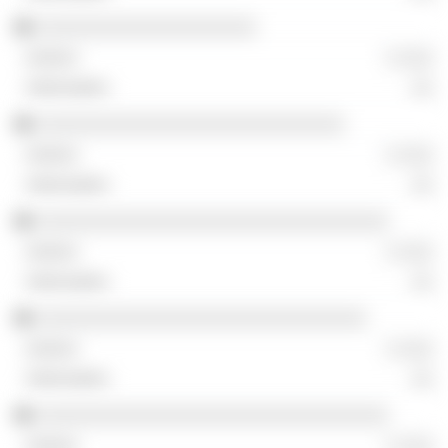
░░░░░░░░░░░░░░░░░░░░
░ ░░░
░░
░░░░░░░░░░░░░░░░░░░░░░░░░░░░
░ ░░░
░░
░░░░░░░░░░░░░░░░░░░░░░░░░░░░░░░░
░ ░░░
░░
░░░░░░░░░░░░░░░░░░░░░░░░░░░░░░
░ ░░░
░░
░░░░░░░░░░░░░░░░░░░░░░░░░░░░░░░░
░ ░░░