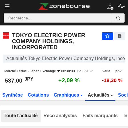
TOKYO ELECTRIC POWER COMPANY HOLDINGS, INCORPORATED
537,00
¥
+2,09 %
TOKYO ELECTRIC POWER
COMPANY HOLDINGS,
INCORPORATED
Actualités Tokyo Electric Power Company Holdings, Incor
Marché Fermé -
Japan Exchange
08:30:00 06/08/2026
Varia. 1 janv.
JPY
+2,09 %
537,00
-18,30 %
Synthèse
Cotations
Graphiques
Actualités
Soci
Toute l'actualité
Reco analystes
Faits marquants
In