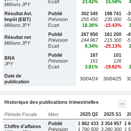
Ecart
23.42%
15.58%
Millions JPY
Résultat Avt.
Publié
302 345
198 741
-3
Impôt (EBT)
Prévision
255 450
235 000
-5
Millions JPY
Ecart
18.36%
-15.43%
Publié
267 850
161 200
-4
Résultat net
Prévision
244 967
215 300
-5
Millions JPY
Ecart
9.34%
-25.13%
Publié
167
101
BNA
Prévision
161
126
JPY
Ecart
3.81%
-19.82%
Date de
30/04/24
30/04/25
3
publication
Historique des publications trimestrielles
2025 Q2
2025 S1
2
Période Fiscale
Mars
Publié
1 862 433
3 354 957
1 
Chiffre d'affaires
Prévision
1 790 500
3 280 300
1 