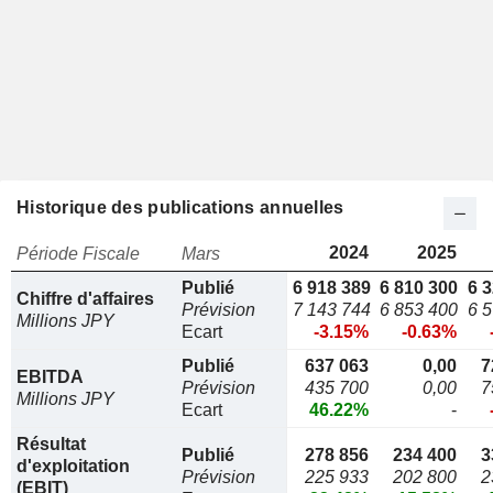
Historique des publications annuelles
2024
2025
Période Fiscale
Mars
Publié
6 918 389
6 810 300
6 
Chiffre d'affaires
Prévision
7 143 744
6 853 400
6 
Millions JPY
Ecart
-3.15%
-0.63%
Publié
637 063
0,00
7
EBITDA
Prévision
435 700
0,00
7
Millions JPY
Ecart
46.22%
-
Résultat
Publié
278 856
234 400
3
d'exploitation
Prévision
225 933
202 800
2
(EBIT)