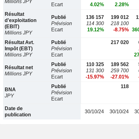
Millions JPY
Ecart
4.02%
2.28%
Résultat
Publié
136 157
199 012
1
d'exploitation
Prévision
114 300
218 100
(EBIT)
Ecart
19.12%
-8.75%
36
Millions JPY
Résultat Avt.
Publié
217 020
Impôt (EBT)
Prévision
Millions JPY
Ecart
2
Publié
110 325
189 562
Résultat net
Prévision
131 300
259 700
Millions JPY
Ecart
-15.97%
-27.01%
Publié
118
BNA
Prévision
JPY
Ecart
Date de
30/10/24
30/10/24
3
publication