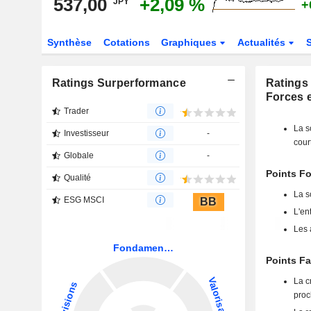
537,00
+2,09 %
JPY
+
Synthèse
Cotations
Graphiques
Actualités
Ratings Surperformance
Ratings
Forces e
Trader
La s
Investisseur
-
cour
Globale
-
Points Fo
Qualité
La s
ESG MSCI
BB
L'en
Les 
Points Fa
La c
proc