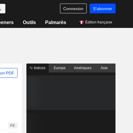
Connexion
S'abonner
eeners
Outils
Palmarès
Édition française
Indices
Europe
Amériques
Asie
ort PDF
RE