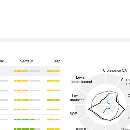
Tokyo Electric Power Company Holdings, Incorporated
Secteur
Japon