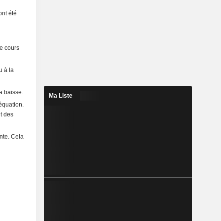
ont été
de cours
u à la
a baisse.
Ma Liste
équation.
it des
nte. Cela