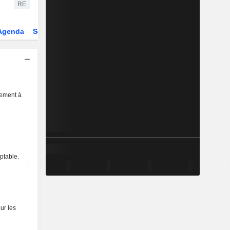
RE
Agenda
Secteur
Dérivés
Fonds et ETFs
sement à
ptable.
ur les