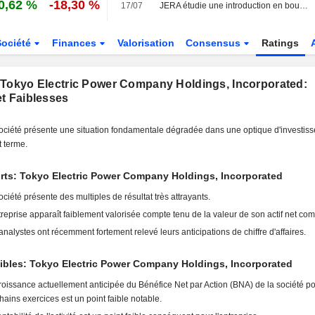
0,62 %
-18,30 %
17/07
JERA étudie une introduction en bourse aux États-Unis pour accélérer son expansion internationale, selon des sources
Société
Finances
Valorisation
Consensus
Ratings
 Tokyo Electric Power Company Holdings, Incorporated:
t Faiblesses
ociété présente une situation fondamentale dégradée dans une optique d'investis
t terme.
rts: Tokyo Electric Power Company Holdings, Incorporated
ociété présente des multiples de résultat très attrayants.
treprise apparaît faiblement valorisée compte tenu de la valeur de son actif net com
analystes ont récemment fortement relevé leurs anticipations de chiffre d'affaires.
ibles: Tokyo Electric Power Company Holdings, Incorporated
roissance actuellement anticipée du Bénéfice Net par Action (BNA) de la société po
hains exercices est un point faible notable.