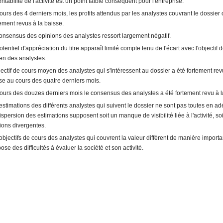
entabilité de l'activité est un point faible conséquent pour l'entreprise.
ours des 4 derniers mois, les profits attendus par les analystes couvrant le dossier 
ement revus à la baisse.
onsensus des opinions des analystes ressort largement négatif.
otentiel d'appréciation du titre apparaît limité compte tenu de l'écart avec l'objectif 
n des analystes.
jectif de cours moyen des analystes qui s'intéressent au dossier a été fortement rev
se au cours des quatre derniers mois.
ours des douzes derniers mois le consensus des analystes a été fortement revu à l
estimations des différents analystes qui suivent le dossier ne sont pas toutes en ad
ispersion des estimations supposent soit un manque de visibilité liée à l'activité, so
ions divergentes.
objectifs de cours des analystes qui couvrent la valeur diffèrent de manière importa
ose des difficultés à évaluer la société et son activité.