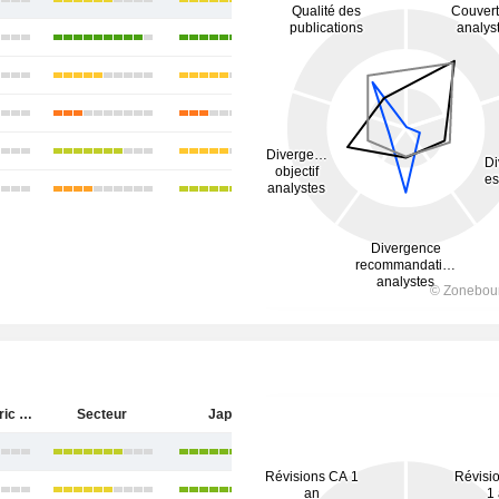
Tokyo Electric Power Company Holdings, Incorporated
Secteur
Japon