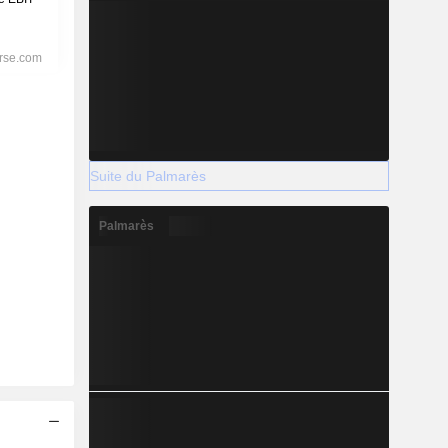
Suite du Palmarès
Palmarès