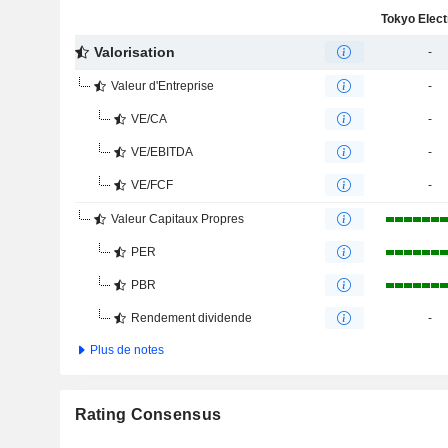
Valorisation
-
Valeur d'Entreprise
-
VE/CA
-
VE/EBITDA
-
VE/FCF
-
Valeur Capitaux Propres
PER
PBR
Rendement dividende
-
Plus de notes
Rating Consensus