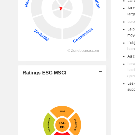
La r
Au c
larg
Le c
Le p
moye
L'ob
bais
Au c
Les 
La d
Ratings ESG MSCI
opin
Les 
supp