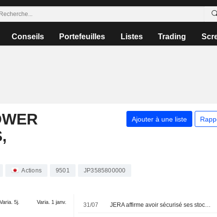
Conseils
Portefeuilles
Listes
Trading
Scr
OWER
Ajouter à une liste
Rapp
,
Actions
9501
JP3585800000
Varia. 5j.
Varia. 1 janv.
31/07
JERA affirme avoir sécurisé ses stocks de GNL jusqu'en octobre et écarte tout risque d'approvisionnement cet été