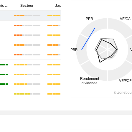
Tokyo Electric Power Company Holdings, Incorporated
Secteur
Japon