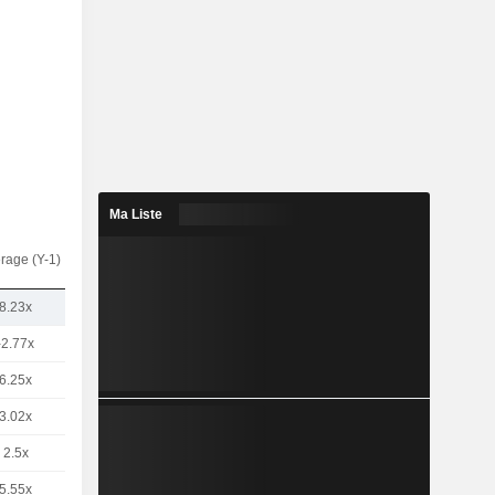
Ma Liste
rage (Y-1)
8.23x
-2.77x
6.25x
3.02x
2.5x
5.55x