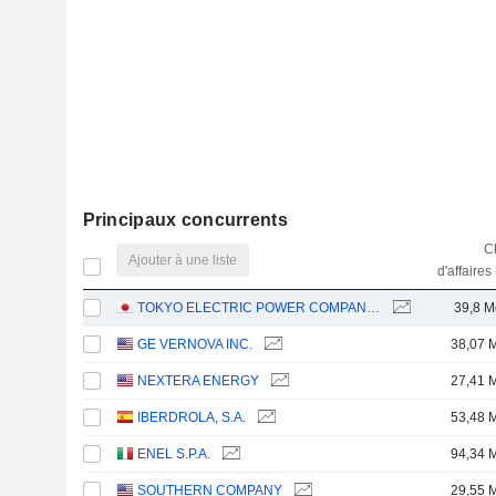
Principaux concurrents
Ch
Ajouter à une liste
d'affaires
TOKYO ELECTRIC POWER COMPANY HOLDINGS, INCORPORATED
39,8 M
GE VERNOVA INC.
38,07 
NEXTERA ENERGY
27,41 
IBERDROLA, S.A.
53,48 
ENEL S.P.A.
94,34 
SOUTHERN COMPANY
29,55 