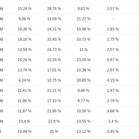
Md
15,24 %
26,76 %
9,63 %
2,57 %
Md
9,08 %
12,09 %
21,27 %
-
Md
16,36 %
24,31 %
10,98 %
2,93 %
Md
18,16 %
33,45 %
10,72 %
2,75 %
Md
13,58 %
24,73 %
11 %
2,57 %
Md
10,26 %
15,55 %
23,55 %
5,87 %
Md
13,76 %
17,61 %
10,38 %
2,67 %
Md
4,24 %
10,75 %
30,85 %
4,15 %
Md
11,41 %
21,21 %
9,94 %
2,47 %
Md
11,96 %
17,32 %
8,77 %
2,79 %
Md
11,87 %
21,96 %
10,58 %
3,68 %
Md
10,4 %
22,9 %
10,55 %
2,4 %
d
15,89 %
25 %
13,12 %
3,45 %