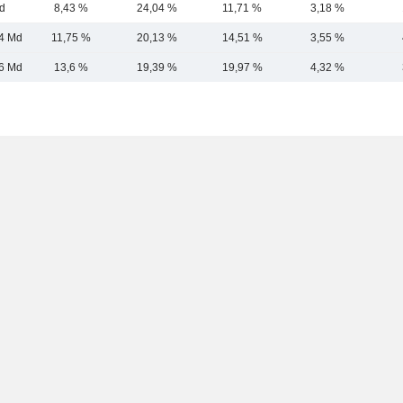
d
8,43 %
24,04 %
11,71 %
3,18 %
4 Md
11,75 %
20,13 %
14,51 %
3,55 %
6 Md
13,6 %
19,39 %
19,97 %
4,32 %