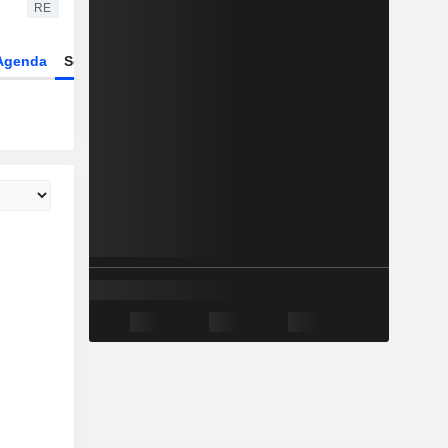
RE
Agenda
Secteur
Dérivés
Fonds et ETFs