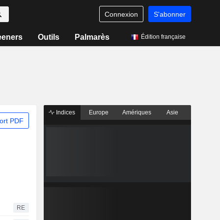
Connexion
S'abonner
eeners
Outils
Palmarès
Édition française
Indices
Europe
Amériques
Asie
ort PDF
RE