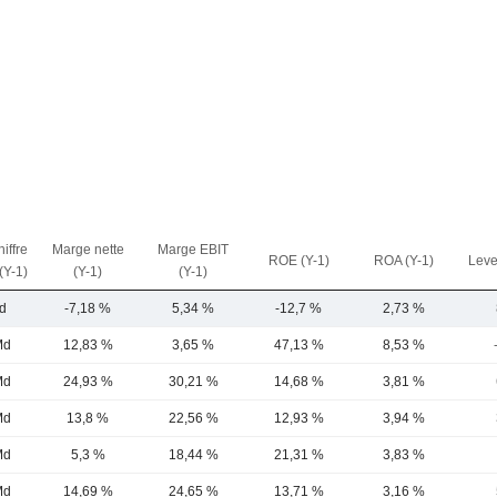
iffre
Marge nette
Marge EBIT
ROE (Y-1)
ROA (Y-1)
Leve
 (Y-1)
(Y-1)
(Y-1)
d
-7,18 %
5,34 %
-12,7 %
2,73 %
Md
12,83 %
3,65 %
47,13 %
8,53 %
Md
24,93 %
30,21 %
14,68 %
3,81 %
Md
13,8 %
22,56 %
12,93 %
3,94 %
Md
5,3 %
18,44 %
21,31 %
3,83 %
Md
14,69 %
24,65 %
13,71 %
3,16 %