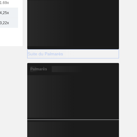
1.69x
4,25x
3,22x
Suite du Palmarès
Palmarès