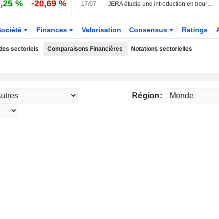
,25 %
-20,69 %
17/07
JERA étudie une introduction en bourse aux États-Unis pour accélérer son expansion internationale, selon des sources
Société
Finances
Valorisation
Consensus
Ratings
des sectoriels
Comparaisons Financières
Notations sectorielles
Région: