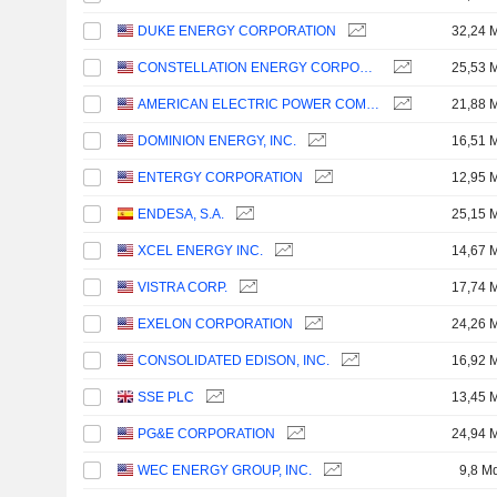
DUKE ENERGY CORPORATION
32,24 
CONSTELLATION ENERGY CORPORATION
25,53 
AMERICAN ELECTRIC POWER COMPANY, INC.
21,88 
DOMINION ENERGY, INC.
16,51 
ENTERGY CORPORATION
12,95 
ENDESA, S.A.
25,15 
XCEL ENERGY INC.
14,67 
VISTRA CORP.
17,74 
EXELON CORPORATION
24,26 
CONSOLIDATED EDISON, INC.
16,92 
SSE PLC
13,45 
PG&E CORPORATION
24,94 
WEC ENERGY GROUP, INC.
9,8 M