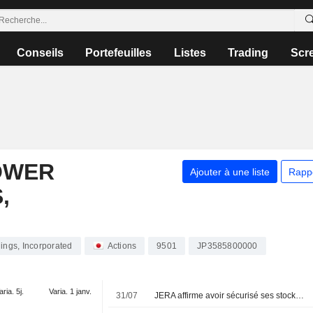
Conseils
Portefeuilles
Listes
Trading
Scr
OWER
Ajouter à une liste
Rapp
,
ngs, Incorporated
Actions
9501
JP3585800000
aria. 5j.
Varia. 1 janv.
31/07
JERA affirme avoir sécurisé ses stocks de GNL jusqu'en octobre et écarte tout risque d'approvisionnement cet été