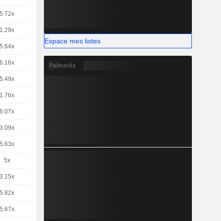
5.72x
1.29x
Espace mes listes
5.64x
6.16x
Palmarès
5.49x
1.76x
6.07x
3.09x
5.63x
5x
3.15x
5.82x
5.67x