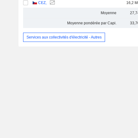
CEZ,
16,2 M
Moyenne
27,7
Moyenne pondérée par Capi.
33,7
Services aux collectivités d'électricité - Autres