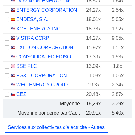
DOMINION ENERGY, INC.
18.57x
1.64x
ENTERGY CORPORATION
24.27x
2.54x
ENDESA, S.A.
18.01x
5.05x
XCEL ENERGY INC.
18.73x
1.92x
VISTRA CORP.
14.27x
9.05x
EXELON CORPORATION
15.97x
1.51x
CONSOLIDATED EDISON, INC.
17.39x
1.53x
SSE PLC
13.09x
1.8x
PG&E CORPORATION
11.08x
1.06x
WEC ENERGY GROUP, INC.
19.3x
2.34x
CEZ,
20.43x
2.87x
Moyenne
18,29x
3,39x
Moyenne pondérée par Capi.
20,91x
5,40x
Services aux collectivités d'électricité - Autres