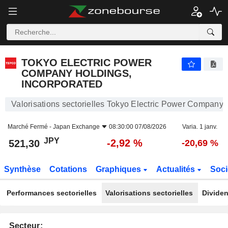
TOKYO ELECTRIC POWER COMPANY HOLDINGS, INCORPORATED
521,30
¥
-2,92 %
TOKYO ELECTRIC POWER
COMPANY HOLDINGS,
INCORPORATED
Valorisations sectorielles Tokyo Electric Power Company 
Marché Fermé -
Japan Exchange
08:30:00 07/08/2026
Varia. 1 janv.
JPY
-2,92 %
521,30
-20,69 %
Synthèse
Cotations
Graphiques
Actualités
Soci
Performances sectorielles
Valorisations sectorielles
Dividen
Secteur: