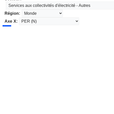
Région:
Axe X: