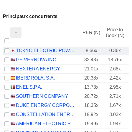
Principaux concurrents
Price to
PER (N)
Book (N)
TOKYO ELECTRIC POWER COMPANY HOLDINGS, INCORPORATED
8.66x
0.36x
GE VERNOVA INC.
32.43x
18.76x
NEXTERA ENERGY
21.01x
2.68x
IBERDROLA, S.A.
20.38x
2.42x
ENEL S.P.A.
13.73x
2.95x
SOUTHERN COMPANY
20.72x
2.71x
DUKE ENERGY CORPORATION
18.35x
1.67x
CONSTELLATION ENERGY CORPORATION
19.92x
3.03x
AMERICAN ELECTRIC POWER COMPANY, INC.
19.49x
1.94x