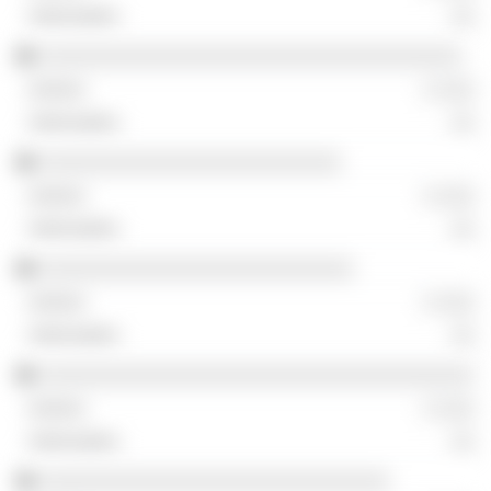
░░
░░░░░░░░░░░░░░░░░░░░░░░░░░░░░░░░░░░
░ ░░░
░░
░░░░░░░░░░░░░░░░░░░░░░░░░
░ ░░░
░░
░░░░░░░░░░░░░░░░░░░░░░░░░░
░ ░░░
░░
░░░░░░░░░░░░░░░░░░░░░░░░░░░░░░░░░░░░
░ ░░░
░░
░░░░░░░░░░░░░░░░░░░░░░░░░░░░░