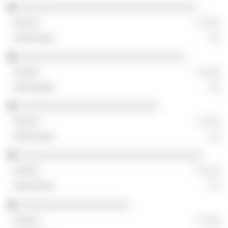
░░░░░░░░░░░░░░░░░░░░░░░░░░░░░░░░
░ ░░░
░░
░░░░░░░░░░░░░░░░░░░░░░░░░░░░░░
░ ░░░
░░
░░░░░░░░░░░░░░░░░░░░░░░░░
░ ░░░
░░
░░░░░░░░░░░░░░░░░░░░░░░░░░░░░░░░░
░ ░░░
░░
░░░░░░░░░░░░░░░░░░░░
░ ░░░