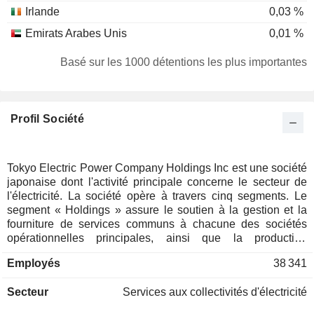
Irlande
0,03 %
Emirats Arabes Unis
0,01 %
Basé sur les 1000 détentions les plus importantes
Profil Société
Tokyo Electric Power Company Holdings Inc est une société
japonaise dont l'activité principale concerne le secteur de
l'électricité. La société opère à travers cinq segments. Le
segment « Holdings » assure le soutien à la gestion et la
fourniture de services communs à chacune des sociétés
opérationnelles principales, ainsi que la production
d'énergie nucléaire et d'autres activités. Le segment « Fuel
Employés
38 341
& Power » commercialise l'électricité produite par des
centrales thermiques, se charge de l'approvisionnement en
Secteur
Services aux collectivités d'électricité
combustible, développe des sources d'énergie thermique et
investit dans le secteur des combustibles. Le segment