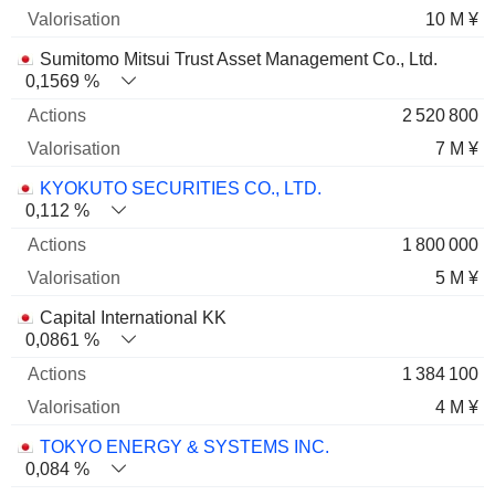
10 M ¥
Sumitomo Mitsui Trust Asset Management Co., Ltd.
0,1569 %
2 520 800
7 M ¥
KYOKUTO SECURITIES CO., LTD.
0,112 %
1 800 000
5 M ¥
Capital International KK
0,0861 %
1 384 100
4 M ¥
TOKYO ENERGY & SYSTEMS INC.
0,084 %