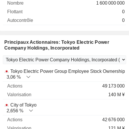
1 600 000 000
0
0
Principaux Actionnaires: Tokyo Electric Power
Company Holdings, Incorporated
Nom
Actions
%
Valorisation
Tokyo Electric Power Group Employee Stock Ownership P
3,06 %
49 173 000
140 M ¥
City of Tokyo
2,656 %
42 676 000
121 M ¥