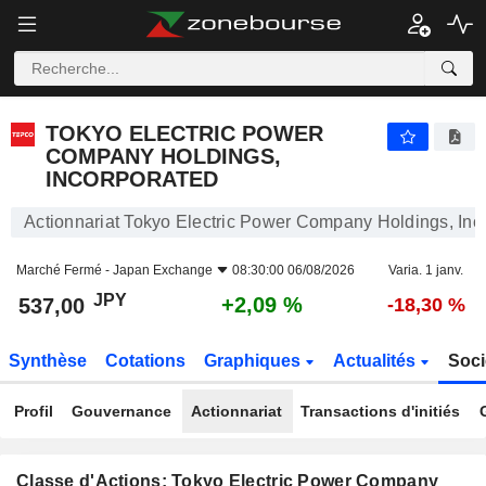
TOKYO ELECTRIC POWER COMPANY HOLDINGS, INCORPORATED
537,00
¥
+2,09 %
TOKYO ELECTRIC POWER
COMPANY HOLDINGS,
INCORPORATED
Actionnariat Tokyo Electric Power Company Holdings, Inc
Marché Fermé -
Japan Exchange
08:30:00 06/08/2026
Varia. 1 janv.
JPY
+2,09 %
537,00
-18,30 %
Synthèse
Cotations
Graphiques
Actualités
Soci
Profil
Gouvernance
Actionnariat
Transactions d'initiés
Classe d'Actions: Tokyo Electric Power Company