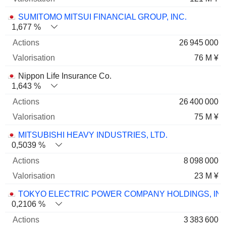
SUMITOMO MITSUI FINANCIAL GROUP, INC.
1,677 %
26 945 000
76 M ¥
Nippon Life Insurance Co.
1,643 %
26 400 000
75 M ¥
MITSUBISHI HEAVY INDUSTRIES, LTD.
0,5039 %
8 098 000
23 M ¥
TOKYO ELECTRIC POWER COMPANY HOLDINGS, I
0,2106 %
3 383 600