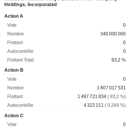
Holdings, Incorporated
Flottant
Action A
Vote
Nombre
Flottant
Autocontrôle
Total
0
340 000 000
0
0
93,2 %
Action B
0
1 607 017 531
1 497 721 834
( 93,2 %)
4 322 211
( 0,269 %)
Action C
0