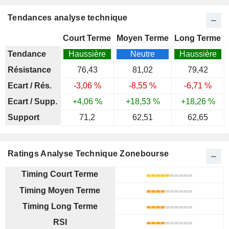
Tendances analyse technique
Court Terme
Moyen Terme
Long Terme
Tendance
Haussière
Neutre
Haussière
Résistance
76,43
81,02
79,42
Ecart / Rés.
-3,06 %
-8,55 %
-6,71 %
Ecart / Supp.
+4,06 %
+18,53 %
+18,26 %
Support
71,2
62,51
62,65
Ratings Analyse Technique Zonebourse
Timing Court Terme
Timing Moyen Terme
Timing Long Terme
RSI