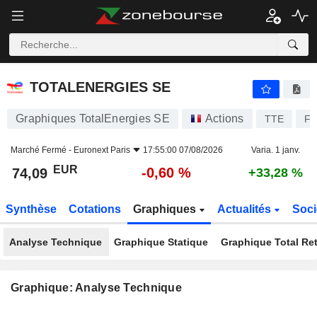
TOTALENERGIES SE
74,09
€
-0,60 %
TOTALENERGIES SE
Graphiques TotalEnergies SE
Actions
TTE
FR
Marché Fermé -
Euronext Paris
17:55:00 07/08/2026
Varia. 1 janv.
EUR
-0,60 %
74,09
+33,28 %
Synthèse
Cotations
Graphiques
Actualités
Soci
Analyse Technique
Graphique Statique
Graphique Total Re
Graphique: Analyse Technique