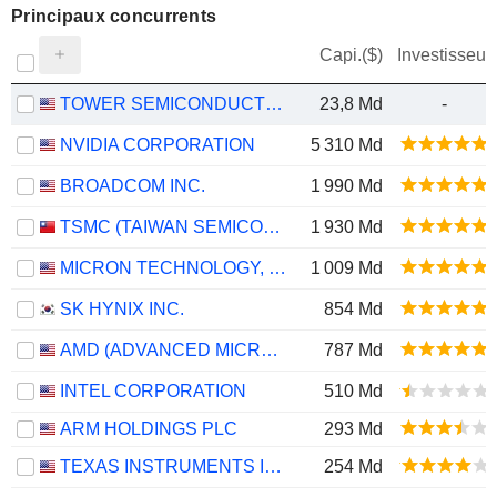
Principaux concurrents
Capi.($)
Investisseur
TOWER SEMICONDUCTOR LTD.
23,8 Md
-
NVIDIA CORPORATION
5 310 Md
BROADCOM INC.
1 990 Md
TSMC (TAIWAN SEMICONDUCTOR MANUFACTURING COMPANY)
1 930 Md
MICRON TECHNOLOGY, INC.
1 009 Md
SK HYNIX INC.
854 Md
AMD (ADVANCED MICRO DEVICES)
787 Md
INTEL CORPORATION
510 Md
ARM HOLDINGS PLC
293 Md
TEXAS INSTRUMENTS INCORPORATED
254 Md