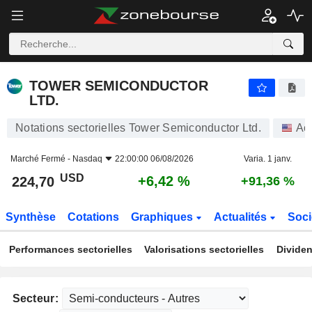
TOWER SEMICONDUCTOR LTD.
224,70
$
+6,42 %
TOWER SEMICONDUCTOR
LTD.
Notations sectorielles Tower Semiconductor Ltd.
Ac
Marché Fermé -
Nasdaq
22:00:00 06/08/2026
Varia. 1 janv.
USD
+6,42 %
224,70
+91,36 %
Synthèse
Cotations
Graphiques
Actualités
Soci
Performances sectorielles
Valorisations sectorielles
Dividen
Secteur: