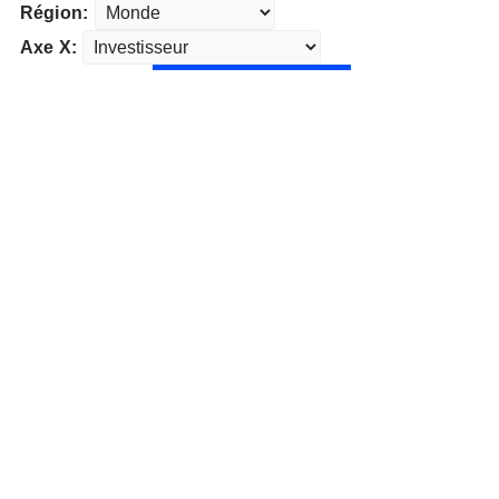
Région:
Axe X: