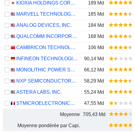
KIOXIA HOLDINGS CORPORATION
189 Md
MARVELL TECHNOLOGY GROUP LTD
185 Md
ANALOG DEVICES, INC.
184 Md
QUALCOMM INCORPORATED
168 Md
CAMBRICON TECHNOLOGIES CORPORATION LIMITED
106 Md
INFINEON TECHNOLOGIES AG
90,14 Md
MONOLITHIC POWER SYSTEMS, INC.
66,12 Md
NXP SEMICONDUCTORS N.V.
58,29 Md
ASTERA LABS, INC.
55,24 Md
STMICROELECTRONICS N.V.
47,55 Md
Moyenne
705,43 Md
Moyenne pondérée par Capi.