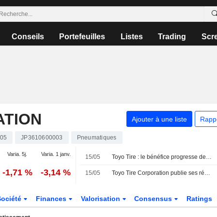
Conseils
Portefeuilles
Listes
Trading
Scr
ATION
Ajouter à une liste
Rapp
05
JP3610600003
Pneumatiques
Varia. 5j.
Varia. 1 janv.
15/05
Toyo Tire : le bénéfice progresse de 15% au premier trimestre
-1,71 %
-3,14 %
15/05
Toyo Tire Corporation publie ses résultats pour le premier trimestre clos le 31 mars 2026
Société
Finances
Valorisation
Consensus
Ratings