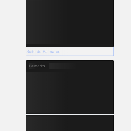
Suite du Palmarès
Palmarès