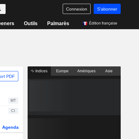
Connexion
S'abonner
eeners
Outils
Palmarès
Édition française
Indices
Europe
Amériques
Asie
ort PDF
MT
CI
Agenda
Secteur
Dérivés
Fonds et ETFs