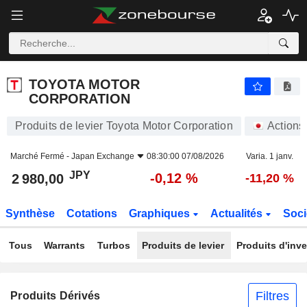
TOYOTA MOTOR CORPORATION
2 980,00
¥
-0,12 %
TOYOTA MOTOR
CORPORATION
Produits de levier Toyota Motor Corporation
Actions
Marché Fermé -
Japan Exchange
08:30:00 07/08/2026
Varia. 1 janv.
JPY
-0,12 %
2 980,00
-11,20 %
Synthèse
Cotations
Graphiques
Actualités
Soci
Tous
Warrants
Turbos
Produits de levier
Produits d'inv
Filtres
Produits Dérivés