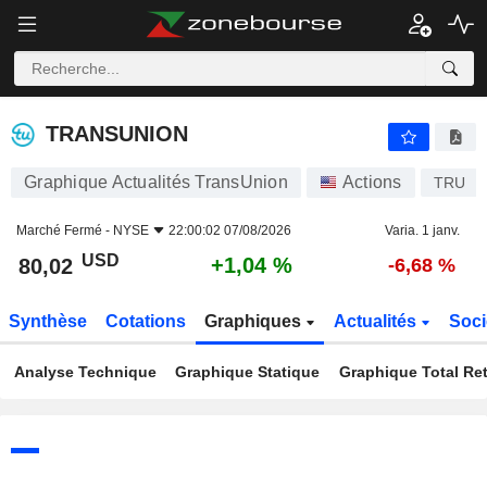
TRANSUNION
80,02
$
+1,04 %
TRANSUNION
Graphique Actualités TransUnion
Actions
TRU
Marché Fermé -
NYSE
22:00:02 07/08/2026
Varia. 1 janv.
USD
+1,04 %
80,02
-6,68 %
Synthèse
Cotations
Graphiques
Actualités
Soci
Analyse Technique
Graphique Statique
Graphique Total Re