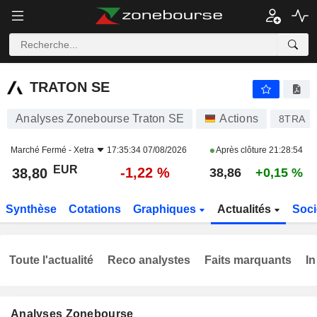
TRATON SE
38,80
€
-1,22 %
TRATON SE
Analyses Zonebourse Traton SE
Actions
8TRA
Marché Fermé -
Xetra
17:35:34 07/08/2026
Après clôture
21:28:54
EUR
-1,22 %
38,80
38,86
+0,15 %
Synthèse
Cotations
Graphiques
Actualités
Soci
Toute l'actualité
Reco analystes
Faits marquants
In
Analyses Zonebourse