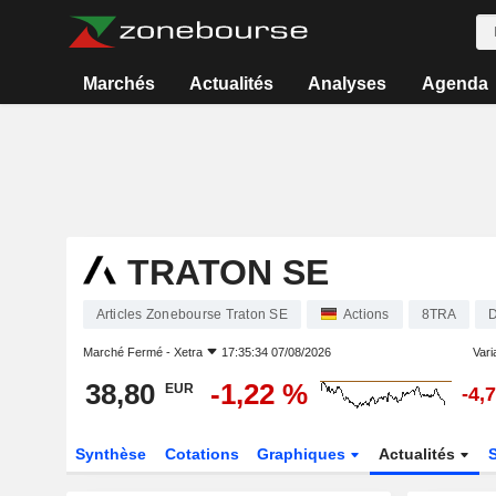
Marchés
Actualités
Analyses
Agenda
TRATON SE
Articles Zonebourse Traton SE
Actions
8TRA
Marché Fermé -
Xetra
17:35:34 07/08/2026
Varia
38,80
-1,22 %
EUR
-4,
Synthèse
Cotations
Graphiques
Actualités