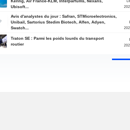
Kering, Air France-KLM, Interparfums, Nexans,
Le
Ubisoft...
202
Avis d'analystes du jour : Safran, STMicroelectronics,
Unibail, Sartorius Stedim Biotech, Alfen, Adyen,
Swatch...
202
Traton SE : Parmi les poids lourds du transport
routier
202