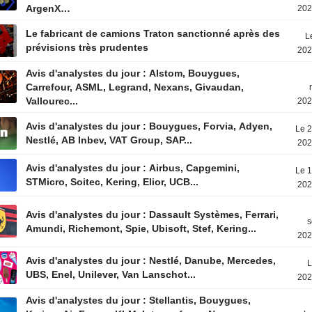
ArgenX…
202
Le fabricant de camions Traton sanctionné après des
L
prévisions très prudentes
202
Avis d'analystes du jour : Alstom, Bouygues,
Carrefour, ASML, Legrand, Nexans, Givaudan,
Vallourec...
202
Avis d'analystes du jour : Bouygues, Forvia, Adyen,
Le 2
Nestlé, AB Inbev, VAT Group, SAP...
202
Avis d'analystes du jour : Airbus, Capgemini,
Le 1
STMicro, Soitec, Kering, Elior, UCB...
202
Avis d'analystes du jour : Dassault Systèmes, Ferrari,
s
Amundi, Richemont, Spie, Ubisoft, Stef, Kering...
202
Avis d'analystes du jour : Nestlé, Danube, Mercedes,
L
UBS, Enel, Unilever, Van Lanschot...
202
Avis d'analystes du jour : Stellantis, Bouygues,