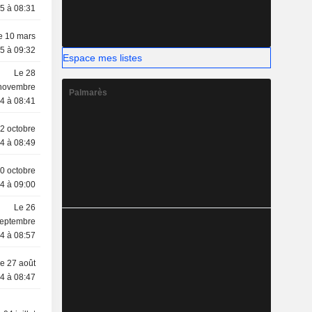
5 à 08:31
e 10 mars
5 à 09:32
Espace mes listes
Le 28
novembre
Palmarès
4 à 08:41
2 octobre
4 à 08:49
0 octobre
4 à 09:00
Le 26
eptembre
4 à 08:57
e 27 août
4 à 08:47