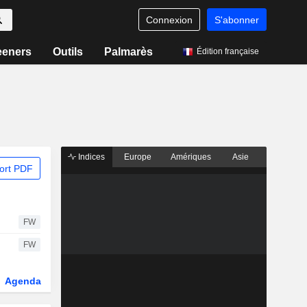
Connexion
S'abonner
eeners
Outils
Palmarès
Édition française
Indices
Europe
Amériques
Asie
ort PDF
FW
FW
Agenda
Secteur
Dérivés
Fonds et ETFs