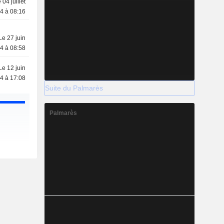
 04 juillet
4 à 08:16
Le 27 juin
4 à 08:58
Le 12 juin
4 à 17:08
Suite du Palmarès
Palmarès