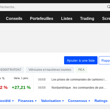
Conseils
Portefeuilles
Listes
Trading
Scr
Ajouter à une liste
Rapp
DE000TRAT0N7
Véhicules et machines lourdes
PEA
. 5j.
Varia. 1 janv.
06/08
Les prises de commandes de camions lourds en Amérique du Nord en hausse sur un an en juillet - ACT Research (mise à jour)
72 %
+27,21 %
06/08
Nordamérique : les commandes de poids lourds en hausse sur un an en juillet - ACT Research
Société
Finances
Valorisation
Consensus
Ratings