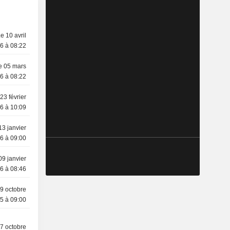
e 10 avril
6 à 08:22
e 05 mars
6 à 08:22
23 février
6 à 10:09
13 janvier
6 à 09:00
09 janvier
6 à 08:46
9 octobre
5 à 09:00
7 octobre