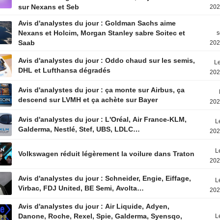
sur Nexans et Seb
202
Avis d'analystes du jour : Goldman Sachs aime
Nexans et Holcim, Morgan Stanley sabre Soitec et
s
Saab
202
Avis d'analystes du jour : Oddo chaud sur les semis,
Le
DHL et Lufthansa dégradés
202
Avis d'analystes du jour : ça monte sur Airbus, ça
descend sur LVMH et ça achète sur Bayer
202
Avis d'analystes du jour : L'Oréal, Air France-KLM,
L
Galderma, Nestlé, Stef, UBS, LDLC…
202
L
Volkswagen réduit légèrement la voilure dans Traton
202
Avis d'analystes du jour : Schneider, Engie, Eiffage,
L
Virbac, FDJ United, BE Semi, Avolta…
202
Avis d'analystes du jour : Air Liquide, Adyen,
Danone, Roche, Rexel, Spie, Galderma, Syensqo,
L