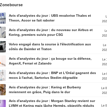
s Zonebourse
Avis d'analystes du jour : UBS revalorise Thales et
L
Theon, Accor se fait raboter
202
Avis d'analystes du jour : du nouveau sur Airbus et
L
Kering, premiers suivis pour CSG
202
Volvo engagé dans la course à l'électrification aux
Le 
côtés de Daimler et Traton
202
Avis d'analystes du jour : ça bouge sur la défense,
Le 
ArgenX, Ferrari et Zalando
202
Avis d'analystes du jour : BNP et L'Oréal gagnent des
Le 
recos à l'achat, Sartorius Stedim dégradée
202
Avis d'analystes du jour : Kering et Burberry
Le 0
reviennent en grâce, Puig dans le dur
202
Avis d'analystes du jour : Morgan Stanley revient sur
LVMH et Kering mais lâche Hermès, objectifs réduits
Le 0