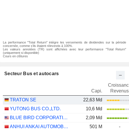
La performance "Total Return" intègre les versements de dividendes sur la période
concernée, comme s'ils étaient réinvestis à 100%.
Les valeurs annotées (TR) sont affichées avec leur performance "Total Return"
(uniquement si disponible)
Cours en clôtures
Secteur Bus et autocars
Croissanc
Capi.
Revenus
TRATON SE
22,63 Md
YUTONG BUS CO.,LTD.
10,6 Md
BLUE BIRD CORPORATION
2,09 Md
ANHUI ANKAI AUTOMOBILE CO., LTD
501 M
-