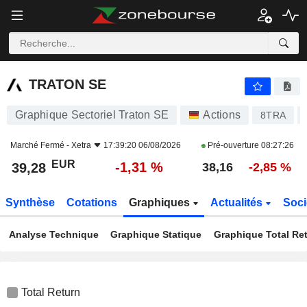
TRATON SE
39,28
€
-1,31 %
TRATON SE
Graphique Sectoriel Traton SE
Actions
8TRA
Marché Fermé -
Xetra
17:39:20 06/08/2026
Pré-ouverture
08:27:26
EUR
-1,31 %
39,28
38,16
-2,85 %
Synthèse
Cotations
Graphiques
Actualités
Soci
Analyse Technique
Graphique Statique
Graphique Total Re
Total Return