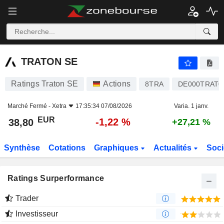
TRATON SE
38,80
€
-1,22 %
TRATON SE
Ratings Traton SE
Actions
8TRA
DE000TRAT0
Marché Fermé -
Xetra
17:35:34 07/08/2026
Varia. 1 janv.
EUR
-1,22 %
38,80
+27,21 %
Synthèse
Cotations
Graphiques
Actualités
Soci
Ratings Surperformance
Trader
Investisseur