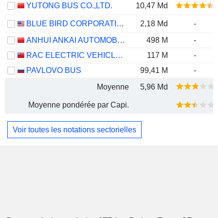
YUTONG BUS CO.,LTD.
10,47 Md
BLUE BIRD CORPORATION
2,18 Md
-
ANHUI ANKAI AUTOMOBILE CO., LTD
498 M
-
RAC ELECTRIC VEHICLES INC.
117 M
-
PAVLOVO BUS
99,41 M
-
Moyenne
5,96 Md
Moyenne pondérée par Capi.
Voir toutes les notations sectorielles