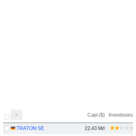
Capi.($)
Investisseur
TRATON SE
22,43 Md