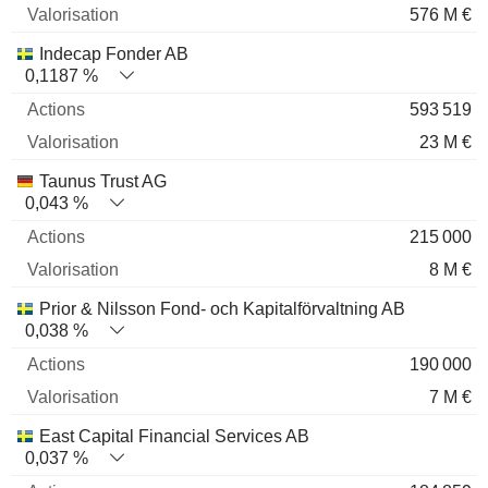
576 M €
Indecap Fonder AB
0,1187 %
593 519
23 M €
Taunus Trust AG
0,043 %
215 000
8 M €
Prior & Nilsson Fond- och Kapitalförvaltning AB
0,038 %
190 000
7 M €
East Capital Financial Services AB
0,037 %