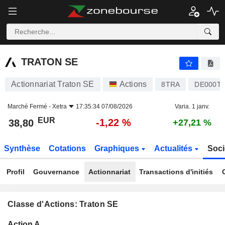
TRATON SE
38,80
€
-1,22 %
TRATON SE
Actionnariat Traton SE
Actions
8TRA
DE000T
Marché Fermé -
Xetra
17:35:34 07/08/2026
Varia. 1 janv.
EUR
-1,22 %
38,80
+27,21 %
Synthèse
Cotations
Graphiques
Actualités
Soci
Profil
Gouvernance
Actionnariat
Transactions d'initiés
Classe d'Actions: Traton SE
Flottant
Action A