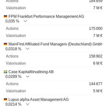
184 859
7 M €
FPM Frankfurt Performance Management AG
0,035 %
175 000
7 M €
MainFirst Affiliated Fund Managers (Deutschland) GmbH
0,0318 %
158 902
6 M €
Case Kapitalförvaltning AB
0,0289 %
144 677
5 M €
Lupus alpha Asset Management AG
0,0214 %