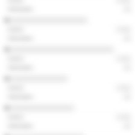
░ ░░░
░░
░░░░░░░░░░░░░░░░░░░░░░░
░ ░░░
░░
░░░░░░░░░░░░░░░░░░░░░░░░░░░░░░░
░ ░░░
░░
░░░░░░░░░░░░░░░░░
░ ░░░
░░
░░░░░░░░░░░░░░░░░░░
░ ░░░
░░