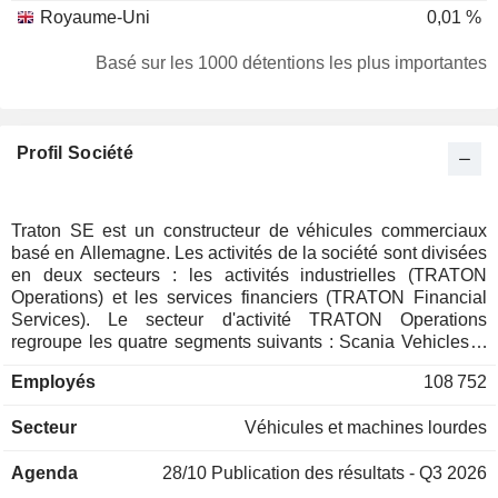
Royaume-Uni
0,01 %
Basé sur les 1000 détentions les plus importantes
Profil Société
Traton SE est un constructeur de véhicules commerciaux
basé en Allemagne. Les activités de la société sont divisées
en deux secteurs : les activités industrielles (TRATON
Operations) et les services financiers (TRATON Financial
Services). Le secteur d'activité TRATON Operations
regroupe les quatre segments suivants : Scania Vehicles &
Services, MAN Truck & Bus, Navistar Sales & Services et
Employés
108 752
Volkswagen Truck & Bus. TRATON Financial Services
propose des services tels que le financement pour les
Secteur
Véhicules et machines lourdes
clients, les concessionnaires et les distributeurs, ainsi que
des solutions d'assurance.
Agenda
28/10
Publication des résultats - Q3 2026