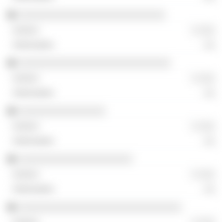
░░░░░░░░░░░░░░░░░░░░░░░░░░░
░ ░░░
░░
░░░░░░░░░░░░░░░░░░░░░░░░░░░░
░ ░░░
░░
░░░░░░░░░░░░░░░░
░ ░░░
░░
░░░░░░░░░░░░░░░░░░░░░
░ ░░░
░░
░░░░░░░░░░░░░░░░░░░░░░░░░░░░░░