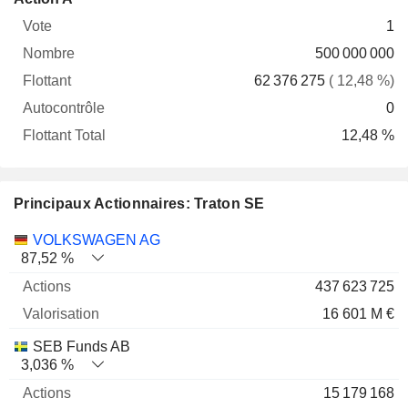
Vote
Nombre
Flottant
Autocontrôle
Total
1
500 000 000
62 376 275
( 12,48 %)
0
12,48 %
Principaux Actionnaires: Traton SE
Nom
Actions
%
Valorisation
VOLKSWAGEN AG
87,52 %
437 623 725
16 601 M €
SEB Funds AB
3,036 %
15 179 168