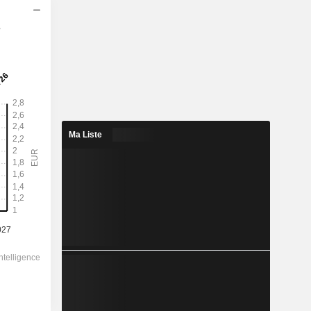
s
2028
1,952
4,97 %
6,57
29,7 %
Ma Liste
39,28
-
-