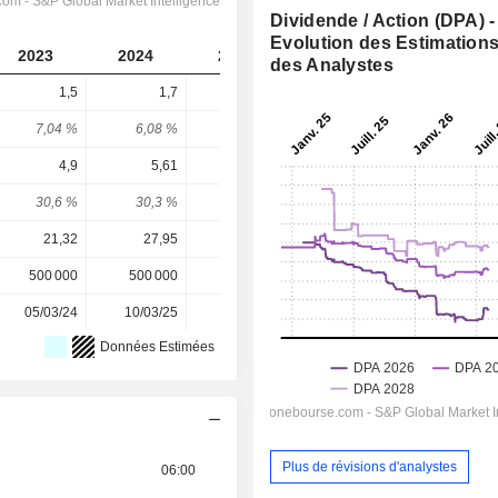
Dividende / Action (DPA) -
Evolution des Estimation
2023
2024
2025
2026
2027
des Analystes
1,5
1,7
0,93
1,295
1,714
7,04 %
6,08 %
3,05 %
3,3 %
4,36 %
4,9
5,61
3,09
4,334
5,774
30,6 %
30,3 %
30,1 %
29,9 %
29,7 %
21,32
27,95
30,50
39,28
39,28
500 000
500 000
500 000
500 000
-
05/03/24
10/03/25
03/03/26
-
-
Données Estimées
Plus de révisions d'analystes
06:00