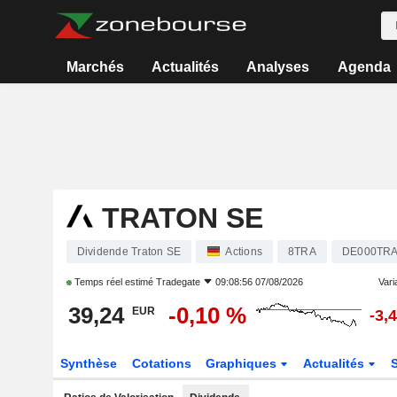
Marchés
Actualités
Analyses
Agenda
TRATON SE
Dividende Traton SE
Actions
8TRA
DE000TR
Temps réel estimé
Tradegate
09:08:56 07/08/2026
Varia
39,24
-0,10 %
EUR
-3,
Synthèse
Cotations
Graphiques
Actualités