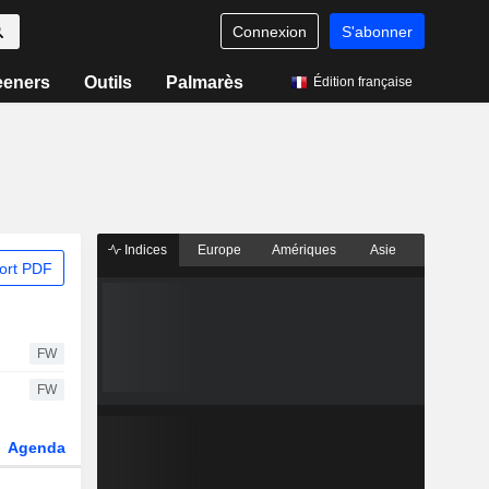
Connexion
S'abonner
eeners
Outils
Palmarès
Édition française
Indices
Europe
Amériques
Asie
ort PDF
FW
FW
Agenda
Secteur
Dérivés
Fonds et ETFs