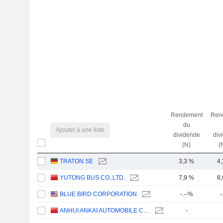
Rendement
Ren
du
Ajouter à une liste
dividende
div
(N)
(
TRATON SE
3,3 %
4
YUTONG BUS CO.,LTD.
7,9 %
8
BLUE BIRD CORPORATION
-.--%
-
ANHUI ANKAI AUTOMOBILE CO., LTD
-