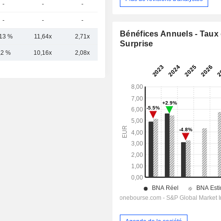
-
-
-
-
-
-
-
-
Bénéfices Annuels - Taux
,13 %
11,64x
2,71x
0,96x
Surprise
,2 %
10,16x
2,08x
0,96x