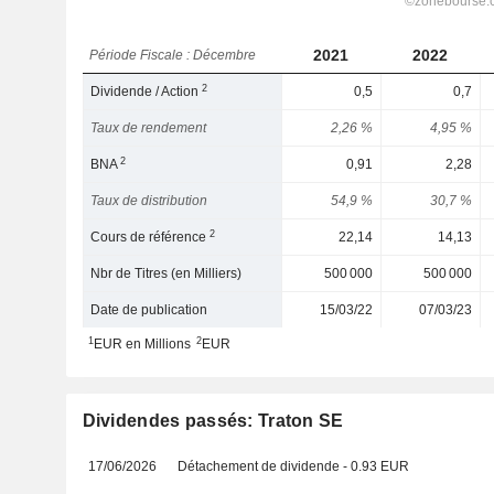
2021
2022
Période Fiscale : Décembre
2
Dividende / Action
0,5
0,7
Taux de rendement
2,26 %
4,95 %
2
BNA
0,91
2,28
Taux de distribution
54,9 %
30,7 %
2
Cours de référence
22,14
14,13
Nbr de Titres (en Milliers)
500 000
500 000
Date de publication
15/03/22
07/03/23
1
2
EUR en Millions
EUR
Dividendes passés: Traton SE
17/06/2026
Détachement de dividende - 0.93 EUR