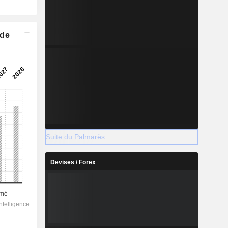
 de
Suite du Palmarès
Devises / Forex