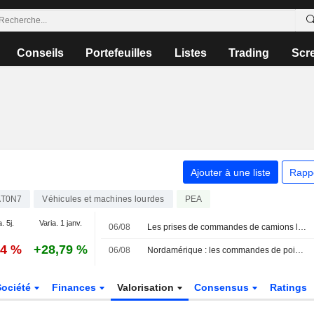
Conseils
Portefeuilles
Listes
Trading
Scr
Ajouter à une liste
Rapp
AT0N7
Véhicules et machines lourdes
PEA
. 5j.
Varia. 1 janv.
06/08
Les prises de commandes de camions lourds en Amérique du Nord en hausse sur un an en juillet - ACT Research (mise à jour)
44 %
+28,79 %
06/08
Nordamérique : les commandes de poids lourds en hausse sur un an en juillet - ACT Research
Société
Finances
Valorisation
Consensus
Ratings