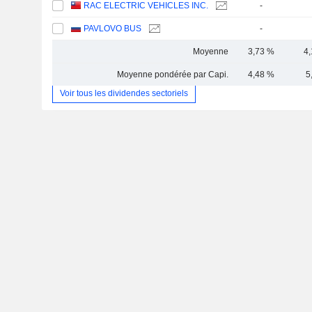
RAC ELECTRIC VEHICLES INC.
-
PAVLOVO BUS
-
Moyenne
3,73 %
4
Moyenne pondérée par Capi.
4,48 %
5
Voir tous les dividendes sectoriels