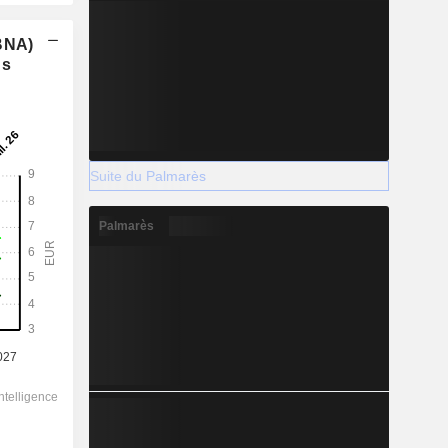
(BNA)
ns
Suite du Palmarès
Palmarès