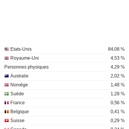
Etats-Unis
84,08 %
Royaume-Uni
4,53 %
Personnes physiques
4,29 %
Australie
2,02 %
Norvège
1,48 %
Suède
1,28 %
France
0,56 %
Belgique
0,41 %
Suisse
0,29 %