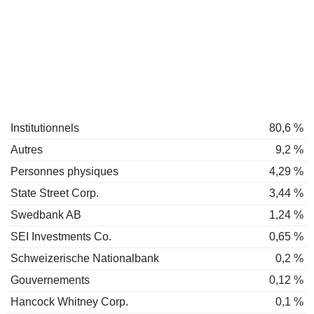
Institutionnels
80,6 %
Autres
9,2 %
Personnes physiques
4,29 %
State Street Corp.
3,44 %
Swedbank AB
1,24 %
SEI Investments Co.
0,65 %
Schweizerische Nationalbank
0,2 %
Gouvernements
0,12 %
Hancock Whitney Corp.
0,1 %