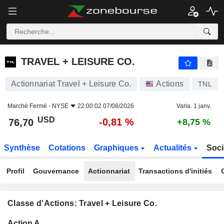
TRAVEL + LEISURE CO.
76,70
$
-0,81 %
TRAVEL + LEISURE CO.
Actionnariat Travel + Leisure Co.
Actions
TNL
Marché Fermé -
NYSE
22:00:02 07/08/2026
Varia. 1 janv.
USD
-0,81 %
76,70
+8,75 %
Synthèse
Cotations
Graphiques
Actualités
Soci
Profil
Gouvernance
Actionnariat
Transactions d'initiés
Classe d'Actions: Travel + Leisure Co.
Flottant
Action A