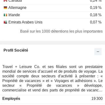
Canada
0,24 %
Allemagne
0,19 %
Irlande
0,18 %
Emirats Arabes Unis
0,07 %
Hong Kong
0,06 %
Basé sur les 1000 détentions les plus importantes
Espagne
0,05 %
Îles Cayman
0,05 %
Profil Société
Pays-Bas
0,04 %
Îles Vierges des États-Unis
0,04 %
Finlande
0,03 %
Travel + Leisure Co. et ses filiales sont un prestataire
mondial de services d’accueil et de produits de voyage. La
Singapour
0,02 %
société compte deux secteurs d’activité à présenter : «
Chine
0,02 %
Propriété de vacances » et « Voyages et adhésions ». Le
secteur « Propriété de vacances » développe,
Luxembourg
0,01 %
commercialise et vend des parts de propriété de vacances
(VOI) à des particuliers, propose des solutions de
Corée du Sud
0,01 %
Employés
19 300
financement aux consommateurs dans le cadre de la vente
de ces parts et fournit des services de gestion immobilière