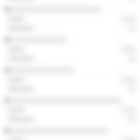
░░░░░░░░░░░░░░░░░░░░░░░░░░
░ ░░░
░░
░░░░░░░░░░░░░░░░
░ ░░░
░░
░░░░░░░░░░░░░░░░░░
░ ░░░
░░
░░░░░░░░░░░░░░░░░░░░░░░░░░░░░░░░
░ ░░░
░░
░░░░░░░░░░░░░░░░░░░░░░░░░░░░