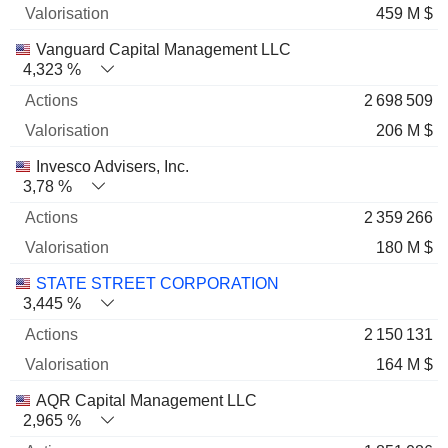
459 M $
Vanguard Capital Management LLC
4,323 %
2 698 509
206 M $
Invesco Advisers, Inc.
3,78 %
2 359 266
180 M $
STATE STREET CORPORATION
3,445 %
2 150 131
164 M $
AQR Capital Management LLC
2,965 %