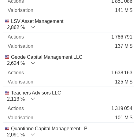
1 851 086
141 M $
LSV Asset Management
2,862 %
1 786 791
137 M $
Geode Capital Management LLC
2,624 %
1 638 163
125 M $
Teachers Advisors LLC
2,113 %
1 319 054
101 M $
Quantinno Capital Management LP
2,091 %