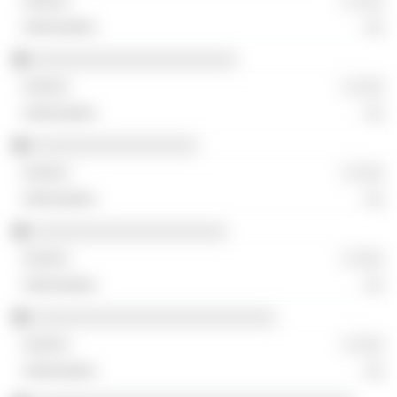
░ ░░░
░░
░░░░░░░░░░░░░░░░░░░░░
░ ░░░
░░
░░░░░░░░░░░░░░░░░
░ ░░░
░░
░░░░░░░░░░░░░░░░░░░░
░ ░░░
░░
░░░░░░░░░░░░░░░░░░░░░░░░░
░ ░░░
░░