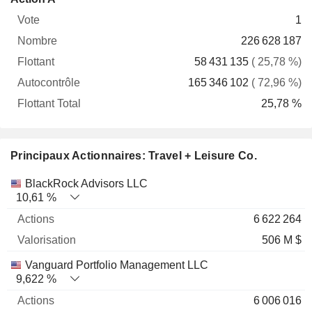
Vote
Nombre
Flottant
Autocontrôle
Total
1
226 628 187
58 431 135
( 25,78 %)
165 346 102
( 72,96 %)
25,78 %
Principaux Actionnaires: Travel + Leisure Co.
Nom
Actions
%
Valorisation
BlackRock Advisors LLC
10,61 %
6 622 264
506 M $
Vanguard Portfolio Management LLC
9,622 %
6 006 016