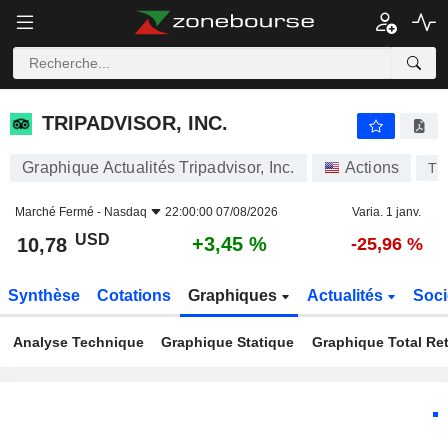
TRIPADVISOR, INC.
10,78
$
+3,45 %
TRIPADVISOR, INC.
Graphique Actualités Tripadvisor, Inc.
Actions
TR
Marché Fermé -
Nasdaq
22:00:00 07/08/2026
Varia. 1 janv.
USD
+3,45 %
10,78
-25,96 %
Synthèse
Cotations
Graphiques
Actualités
Soci
Analyse Technique
Graphique Statique
Graphique Total Re