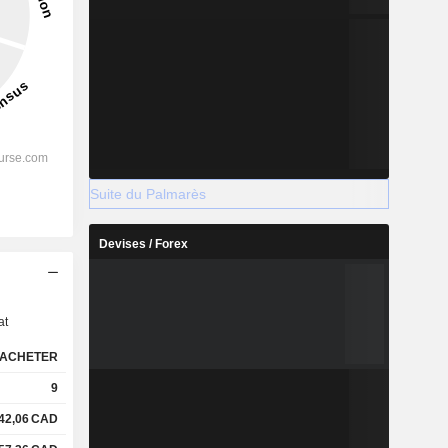
Suite du Palmarès
Devises / Forex
s
at
ACHETER
9
42,06
CAD