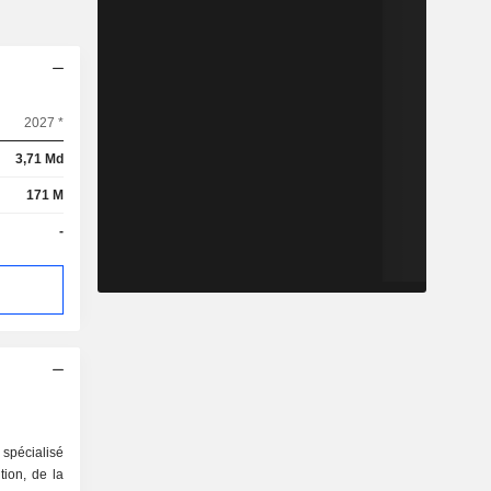
2027 *
3,71 Md
171 M
-
spécialisé
tion, de la