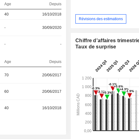
Age
Depuis
40
16/10/2018
Révisions des estimations
-
30/09/2020
Chiffre d'affaires trimestrie
-
-
Taux de surprise
Age
Depuis
70
20/06/2017
60
20/06/2017
40
16/10/2018