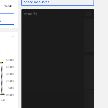
Espace mes listes
e garantie
165 331
t des biens
Palmarès
s