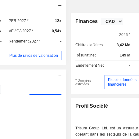
x
PER 2027 *
12x
Finances
x
VE / CA 2027 *
0,54x
2026 *
-
Rendement 2027 *
-
Chiffre d'affaires
3,42 Md
Résultat net
149 M
Plus de ratios de valorisation
Endettement Net
-
Plus de données
* Données
estimées
financières
Profil Société
Trisura Group Ltd. est un assureur 
opérant dans les secteurs de la cau