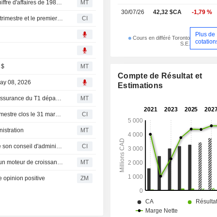
Flash résultats (TSU.TO) : Trisura Group Ltd. publie un chiffre d'affaires de 198,4 millions de dollars canadiens au deuxième trimestre
MT
principalement en des programmes d
30/07/26
42,32 $CA
-1,79 %
dans les secteurs de l’automobile e
Trisura Group Ltd. publie ses résultats pour le deuxième trimestre et le premier semestre clos le 30 juin 2026
CI
de consommation.
Plus de
l
Cours en différé Toronto
cotation
S.E.
 $
MT
Compte de Résultat et
May 08, 2026
Estimations
Trisura Group : le résultat opérationnel et les revenus d'assurance du T1 dépassent les prévisions
MT
Trisura Group Ltd. publie ses résultats pour le premier trimestre clos le 31 mars 2026
CI
istration
MT
Trisura Group Ltd. annonce des changements au sein de son conseil d'administration
CI
Le groupe Trisura affirme que les États-Unis demeurent un moteur de croissance clé
MT
opinion positive
ZM