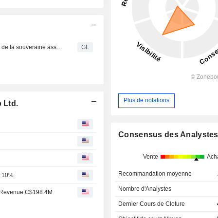
Trisura fait l’acquisition du portefeuille de cautionnement de la souveraine assurance
GL
Plus de notations
 Ltd.
Consensus des Analyste
Vente
Ach
Recommandation moyenne
p 10%
Nombre d'Analystes
Q2 Revenue C$198.4M
Dernier Cours de Cloture