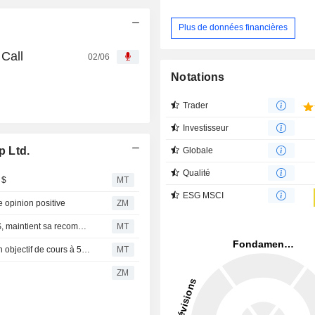
Plus de données financières
 Call
02/06
Notations
Trader
Investisseur
p Ltd.
Globale
Qualité
 $
MT
ESG MSCI
opinion positive
ZM
RBC relève l'objectif de cours de Trisura Group à 59,00 $, maintient sa recommandation Surperformance
MT
RBC maintient sa recommandation Surperformance et un objectif de cours à 57 $ sur Trisura Group après la publication des données E&S
MT
ZM