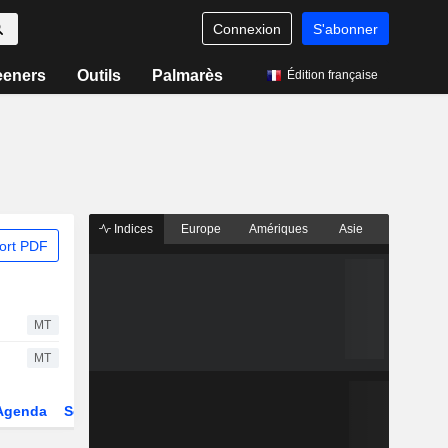
Connexion
S'abonner
eeners
Outils
Palmarès
Édition française
Indices
Europe
Amériques
Asie
ort PDF
MT
MT
Agenda
Secteur
Dérivés
Fonds et ETFs