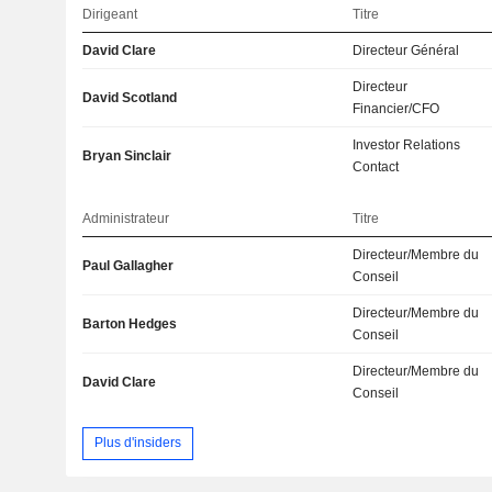
Dirigeant
Titre
David Clare
Directeur Général
Directeur
David Scotland
Financier/CFO
Investor Relations
Bryan Sinclair
Contact
Administrateur
Titre
Directeur/Membre du
Paul Gallagher
Conseil
Directeur/Membre du
Barton Hedges
Conseil
Directeur/Membre du
David Clare
Conseil
Plus d'insiders