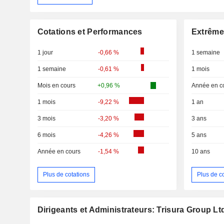
Cotations et Performances
Extrême
1 jour
-0,66 %
1 semaine
1 semaine
-0,61 %
1 mois
Mois en cours
+0,96 %
Année en c
1 mois
-9,22 %
1 an
3 mois
-3,20 %
3 ans
6 mois
-4,26 %
5 ans
Année en cours
-1,54 %
10 ans
Plus de cotations
Plus de c
Dirigeants et Administrateurs: Trisura Group Lt