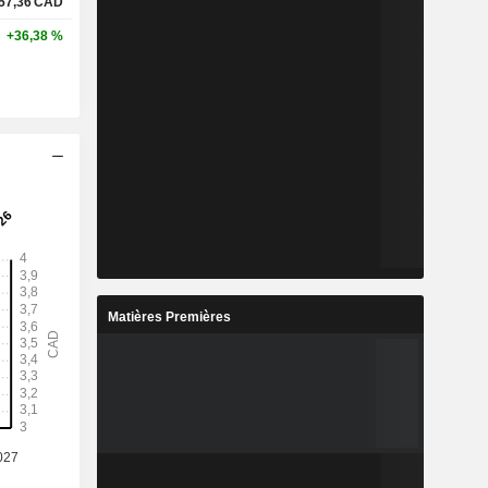
57,36
CAD
+36,38 %
Matières Premières