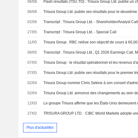
06/08
06/08
02/06
Transcript : Trisura Group Ltd. - Shareholder/Analyst Cal
27/05
Transcript : Trisura Group Ltd. - Special Call
11/05
Trisura Group : RBC relève son objectif de cours à 60,00
08/05
Transcript : Trisura Group Ltd., Q1 2026 Earnings Call, 
07/05
07/05
02/04
Trisura Group nomme Chris Sekine à son conseil d'admin
02/04
12/03
27/02
TRISURA GROUP LTD. : CIBC World Markets adopte une 
Plus d'actualités