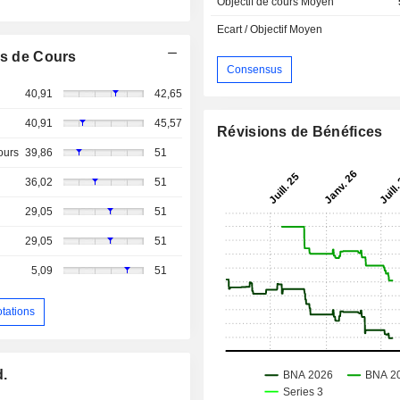
Objectif de cours Moyen
Ecart / Objectif Moyen
s de Cours
Consensus
40,91
42,65
40,91
45,57
Révisions de Bénéfices
ours
39,86
51
36,02
51
29,05
51
29,05
51
5,09
51
otations
d.