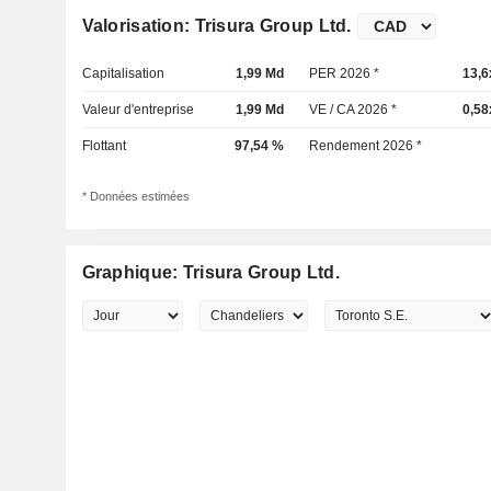
Valorisation: Trisura Group Ltd.
Capitalisation
1,99 Md
PER 2026 *
13,6
Valeur d'entreprise
1,99 Md
VE / CA 2026 *
0,58
Flottant
97,54 %
Rendement 2026 *
* Données estimées
Graphique: Trisura Group Ltd.