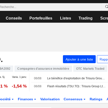
Conseils
Portefeuilles
Listes
Trading
Scr
.
Ajouter à une liste
Rapp
9A2092
Compagnies d'assurance immobilière
OTC Markets Traded
a. 5j.
Varia. 1 janv.
06/08
Le bénéfice d'exploitation de Trisura Group bondit de 10 % au deuxième trimestre
61 %
-1,54 %
06/08
Flash résultats (TSU.TO) : Trisura Group Ltd. publie un chiffre d'affaires de 198,4 millions de dollars canadiens au deuxième trimestre
Société
Finances
Valorisation
Consensus
Ratings