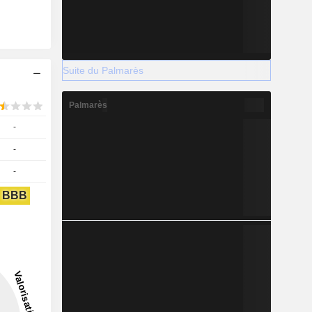
Suite du Palmarès
Palmarès
-
-
-
BBB