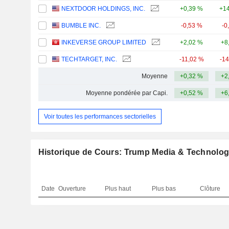
NEXTDOOR HOLDINGS, INC.
+0,39 %
+14
BUMBLE INC.
-0,53 %
-0
INKEVERSE GROUP LIMITED
+2,02 %
+8
TECHTARGET, INC.
-11,02 %
-1
Moyenne
+0,32 %
+2
Moyenne pondérée par Capi.
+0,52 %
+6
Voir toutes les performances sectorielles
Historique de Cours: Trump Media & Technolo
Date
Ouverture
Plus haut
Plus bas
Clôture