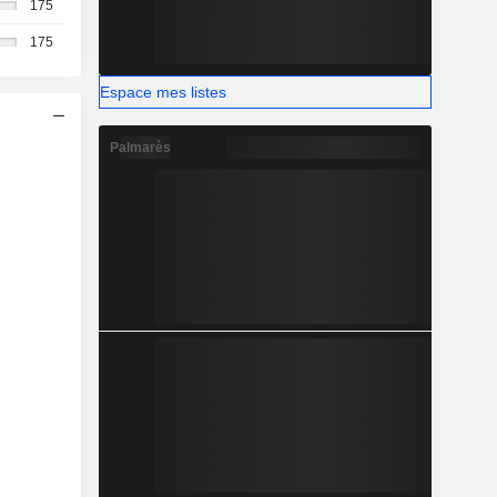
175
175
Espace mes listes
Palmarès