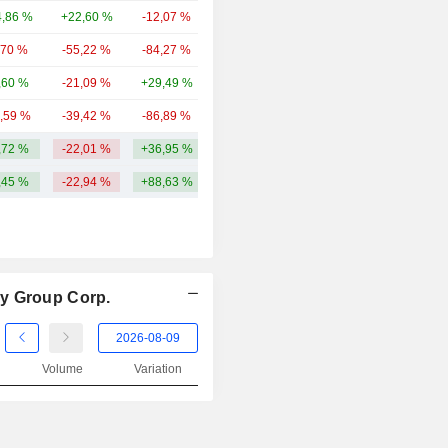
,86 %
+22,60 %
-12,07 %
986 M
,70 %
-55,22 %
-84,27 %
373 M
,60 %
-21,09 %
+29,49 %
299 M
4,59 %
-39,42 %
-86,89 %
278 M
,72 %
-22,01 %
+36,95 %
155,62 Md
,45 %
-22,94 %
+88,63 %
gy Group Corp.
Volume
Variation