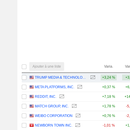
Ajouter à une liste
Varia.
Var
TRUMP MEDIA & TECHNOLOGY GROUP CORP.
+3,24 %
+3
META PLATFORMS, INC.
+0,37 %
+6
REDDIT, INC.
+7,18 %
+14
MATCH GROUP, INC.
+1,78 %
-5
WEIBO CORPORATION
+0,76 %
-2
NEWBORN TOWN INC.
-1,01 %
+1