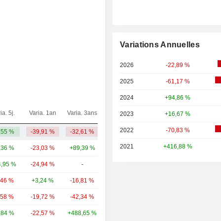
Variations Annuelles
2026
-22,89 %
2025
-61,17 %
2024
+94,86 %
ia. 5j.
Varia. 1an
Varia. 3ans
Capi.($)
2023
+16,67 %
2022
-70,83 %
,55 %
-39,91 %
-32,61 %
2,83 Md
2021
+416,88 %
,36 %
-23,03 %
+89,39 %
1 508 Md
,95 %
-24,94 %
-
31,11 Md
,46 %
+3,24 %
-16,81 %
8,55 Md
,58 %
-19,72 %
-42,34 %
1,95 Md
,84 %
-22,57 %
+488,65 %
1,49 Md