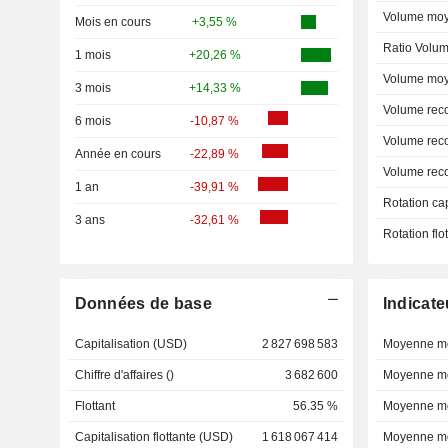
Volume moy
Mois en cours
+3,55 %
Ratio Volum
1 mois
+20,26 %
Volume moy
3 mois
+14,33 %
Volume rec
6 mois
-10,87 %
Volume rec
Année en cours
-22,89 %
Volume rec
1 an
-39,91 %
Rotation ca
3 ans
-32,61 %
Rotation fl
Données de base
Indicate
Capitalisation (USD)
2 827 698 583
Moyenne mo
Chiffre d'affaires ()
3 682 600
Moyenne mo
Flottant
56.35 %
Moyenne mo
Capitalisation flottante (USD)
1 618 067 414
Moyenne mo