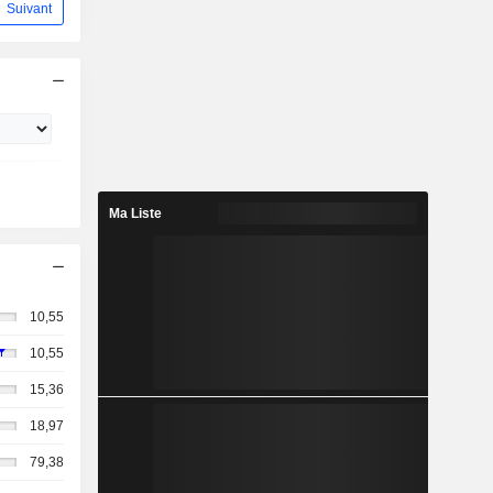
Suivant
Ma Liste
10,55
10,55
15,36
18,97
79,38