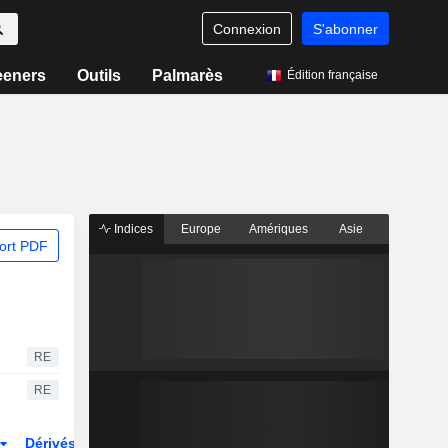
Connexion
S'abonner
eeners
Outils
Palmarès
Édition française
Indices
Europe
Amériques
Asie
ort PDF
RE
RE
Dérivés