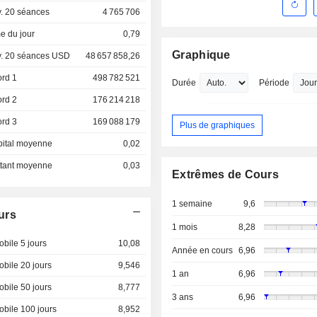
. 20 séances
4 765 706
e du jour
0,79
Graphique
. 20 séances USD
48 657 858,26
ord 1
498 782 521
Durée
Période
ord 2
176 214 218
ord 3
169 088 179
Plus de graphiques
pital moyenne
0,02
ottant moyenne
0,03
Extrêmes de Cours
1 semaine
9,6
urs
1 mois
8,28
bile 5 jours
10,08
Année en cours
6,96
bile 20 jours
9,546
1 an
6,96
bile 50 jours
8,777
3 ans
6,96
bile 100 jours
8,952