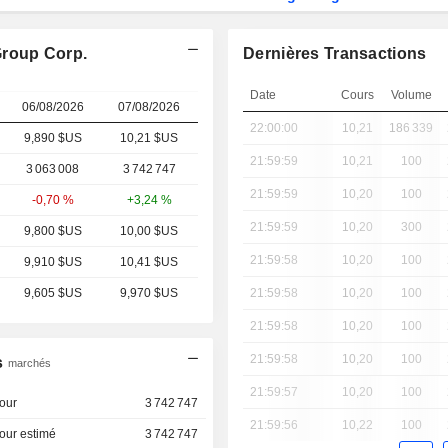
Group Corp.
Dernières Transactions
Date
Cours
Volume
06/08/2026
07/08/2026
22:00:00
10,21
186 339
9,890 $US
10,21 $US
21:59:59
10,21
100
3 063 008
3 742 747
21:59:59
10,20
100
-0,70 %
+3,24 %
21:59:59
10,20
300
9,800 $US
10,00 $US
21:59:58
10,20
100
9,910 $US
10,41 $US
9,605 $US
9,970 $US
21:59:58
10,20
100
21:59:58
10,20
100
21:59:58
10,20
100
s
marchés
21:59:57
10,20
100
our
3 742 747
21:59:56
10,22
100
our estimé
3 742 747