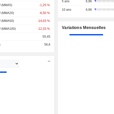
5 ans
6,96
 / (MMA5)
-1,25 %
10 ans
6,96
 / (MMA20)
-6,50 %
 / (MMA50)
-14,03 %
Variations Mensuelles
 / (MMA100)
-12,33 %
55,45
s
56,6