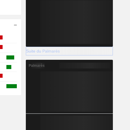
Suite du Palmarès
Palmarès