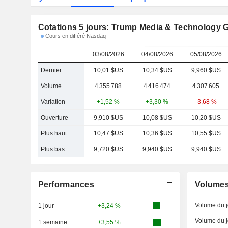
Cotations 5 jours: Trump Media & Technology 
Cours en différé Nasdaq
03/08/2026
04/08/2026
05/08/2026
Dernier
10,01 $US
10,34 $US
9,960 $US
Volume
4 355 788
4 416 474
4 307 605
Variation
+1,52 %
+3,30 %
-3,68 %
Ouverture
9,910 $US
10,08 $US
10,20 $US
Plus haut
10,47 $US
10,36 $US
10,55 $US
Plus bas
9,720 $US
9,940 $US
9,940 $US
Performances
Volume
Volume du j
1 jour
+3,24 %
Volume du j
1 semaine
+3,55 %