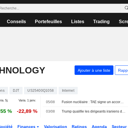
Conseils
Portefeuilles
Listes
Trading
Scr
CHNOLOGY
Ajouter à une liste
Rapp
ons
DJT
US25400Q1058
Internet
ia. 5j.
Varia. 1 janv.
05/08
Fusion nucléaire : TAE signe un accord d'option d'achat pour son futur approvisionnement en hélium-3
,55 %
-22,89 %
03/08
Trump qualifie les dirigeants iraniens d'" incroyablement fourbes »
Société
Finances
Valorisation
Ratings
Agenda
Secteur