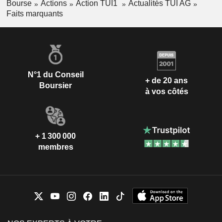
Bourse
Actions
Action TUI1
Actualités TUI AG
Faits marquants
N°1 du Conseil
+ de 20 ans
Boursier
à vos côtés
+ 1 300 000
membres