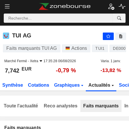
TUI AG
7,742
€
-0,79 %
TUI AG
Faits marquants TUI AG
Actions
TUI1
DE000T
Marché Fermé -
Xetra
17:35:28 06/08/2026
Varia. 1 janv.
EUR
-0,79 %
7,742
-13,82 %
Synthèse
Cotations
Graphiques
Actualités
Soci
Toute l'actualité
Reco analystes
Faits marquants
In
Faits marquants