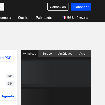
Connexion
S'abonner
eeners
Outils
Palmarès
Édition française
Indices
Europe
Amériques
Asie
ort PDF
DP
DP
Agenda
Secteur
Dérivés
Fonds et ETFs