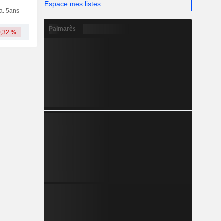
Espace mes listes
ia. 5ans
Capi.
CT
MT
LT
Palmarès
0,32 %
4,51 Md