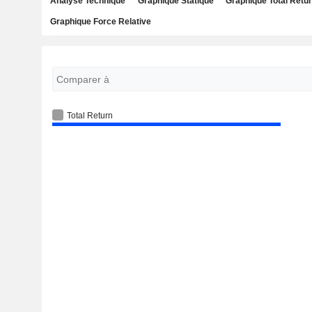
Analyse Technique
Graphique Statique
Graphique Total Retu
Graphique Force Relative
Total Return