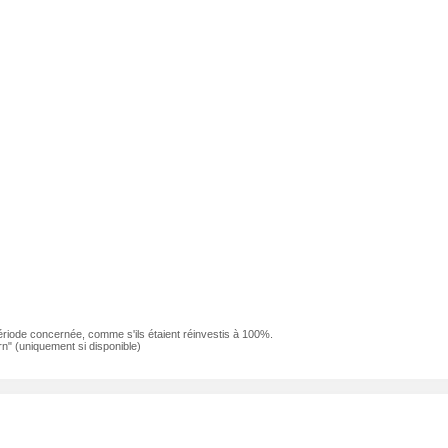
ériode concernée, comme s'ils étaient réinvestis à 100%.
n" (uniquement si disponible)