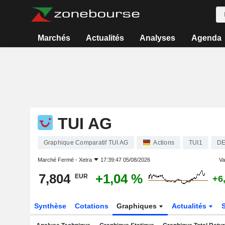
Marchés
Actualités
Analyses
Agenda
TUI AG
Graphique Comparatif TUI AG
Actions
TUI1
DE
Marché Fermé -
Xetra
17:39:47 05/08/2026
Var
7,804
+1,04 %
EUR
+6
Synthèse
Cotations
Graphiques
Actualités