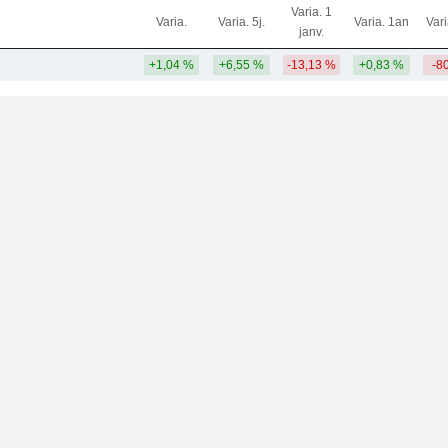
Varia. 1
Varia.
Varia. 5j.
Varia. 1an
Var
janv.
+1,04 %
+6,55 %
-13,13 %
+0,83 %
-8