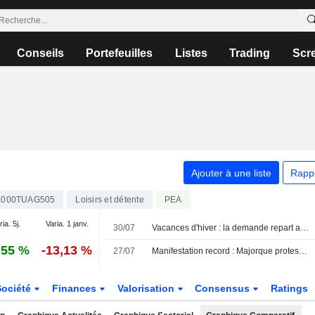
Conseils
Portefeuilles
Listes
Trading
Scr
Ajouter à une liste
Rapp
000TUAG505
Loisirs et détente
PEA
ia. 5j.
Varia. 1 janv.
30/07
Vacances d'hiver : la demande repart après un démarrage tardif
,55 %
-13,13 %
27/07
Manifestation record : Majorque proteste contre le " tsunami touristique »
Société
Finances
Valorisation
Consensus
Ratings