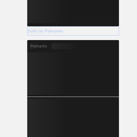
Suite du Palmarès
Palmarès