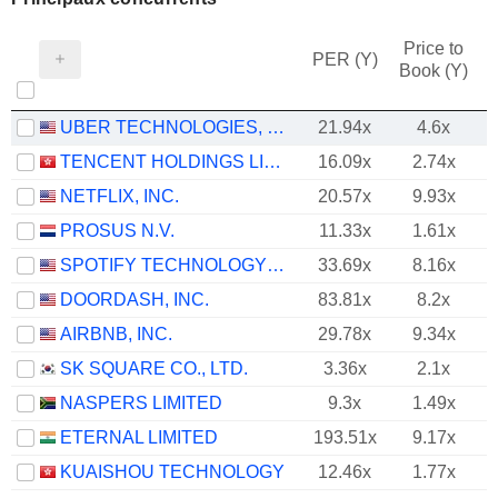
Price to
PER (Y)
Book (Y)
UBER TECHNOLOGIES, INC.
21.94x
4.6x
TENCENT HOLDINGS LIMITED
16.09x
2.74x
NETFLIX, INC.
20.57x
9.93x
PROSUS N.V.
11.33x
1.61x
SPOTIFY TECHNOLOGY S.A.
33.69x
8.16x
DOORDASH, INC.
83.81x
8.2x
AIRBNB, INC.
29.78x
9.34x
SK SQUARE CO., LTD.
3.36x
2.1x
NASPERS LIMITED
9.3x
1.49x
ETERNAL LIMITED
193.51x
9.17x
KUAISHOU TECHNOLOGY
12.46x
1.77x