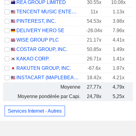
REA GROUP LIMITED
30.55x
10.08x
TENCENT MUSIC ENTERTAINMENT GROUP
11x
1.13x
PINTEREST, INC.
54.53x
3.98x
DELIVERY HERO SE
-26.04x
7.96x
WISE GROUP PLC
21.17x
4.41x
COSTAR GROUP, INC.
50.85x
1.49x
KAKAO CORP.
26.71x
1.41x
RAKUTEN GROUP, INC.
-67.6x
1.97x
INSTACART (MAPLEBEAR)
18.42x
4.21x
Moyenne
27,77x
4,79x
Moyenne pondérée par Capi.
24,78x
5,25x
Services Internet - Autres