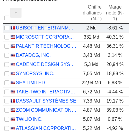
Chiffre
Marge
d'affaires
nette (N-
E
(N-1)
1)
UBISOFT ENTERTAINMENT
2 Md
-8,61 %
MICROSOFT CORPORATION
332 Md
40,31 %
PALANTIR TECHNOLOGIES INC.
4,48 Md
36,31 %
DATADOG, INC.
3,43 Md
3,14 %
CADENCE DESIGN SYSTEMS, INC.
5,3 Md
20,94 %
SYNOPSYS, INC.
7,05 Md
18,89 %
SEA LIMITED
22,94 Md
6,88 %
TAKE-TWO INTERACTIVE SOFTWARE, INC.
6,72 Md
-4,44 %
DASSAULT SYSTÈMES SE
7,33 Md
19,17 %
ZOOM COMMUNICATIONS, INC.
4,87 Md
39,03 %
TWILIO INC.
5,07 Md
0,67 %
ATLASSIAN CORPORATION
5,22 Md
-4,92 %