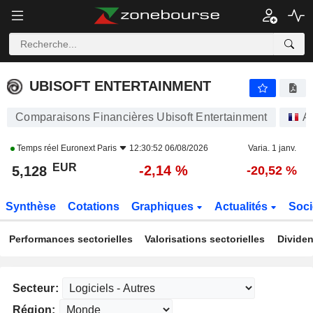
UBISOFT ENTERTAINMENT
5,128
€
-2,14 %
UBISOFT ENTERTAINMENT
Comparaisons Financières Ubisoft Entertainment
A
Temps réel
Euronext Paris
12:30:52 06/08/2026
Varia. 1 janv.
EUR
-2,14 %
5,128
-20,52 %
Synthèse
Cotations
Graphiques
Actualités
Soci
Performances sectorielles
Valorisations sectorielles
Dividen
Secteur:
Région: