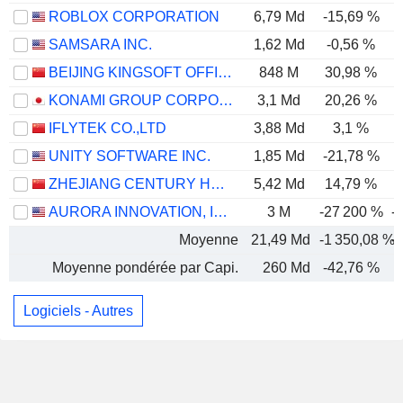
ROBLOX CORPORATION
6,79 Md
-15,69 %
-
SAMSARA INC.
1,62 Md
-0,56 %
BEIJING KINGSOFT OFFICE SOFTWARE, INC.
848 M
30,98 %
KONAMI GROUP CORPORATION
3,1 Md
20,26 %
IFLYTEK CO.,LTD
3,88 Md
3,1 %
UNITY SOFTWARE INC.
1,85 Md
-21,78 %
ZHEJIANG CENTURY HUATONG GROUP CO.,LTD
5,42 Md
14,79 %
AURORA INNOVATION, INC.
3 M
-27 200 %
-
Moyenne
21,49 Md
-1 350,08 %
-
Moyenne pondérée par Capi.
260 Md
-42,76 %
-
Logiciels - Autres