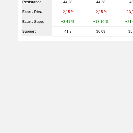
Résistance
44,28
44,28
49
Ecart / Rés.
-2,15 %
-2,15 %
-13,
Ecart / Supp.
+3,41 %
+18,10 %
+21,
Support
41,9
36,69
35