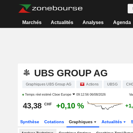
Marchés
Actualités
Analyses
Agenda
UBS GROUP AG
Graphiques UBS Group AG
Actions
UBSG
CH0
Temps réel estimé
Cboe Europe
09:12:56 06/08/2026
Var
43,38
+0,10 %
CHF
+1
Synthèse
Cotations
Graphiques
Actualités