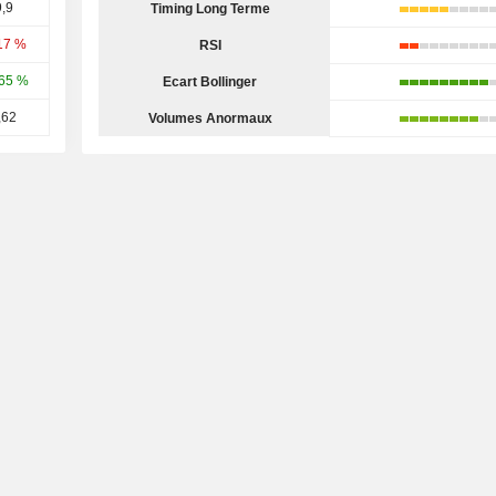
,9
Timing Long Terme
17 %
RSI
65 %
Ecart Bollinger
,62
Volumes Anormaux