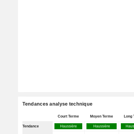
Tendances analyse technique
Court Terme
Moyen Terme
Long 
Tendance
Haussière
Haussière
Haus