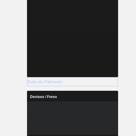
Suite du Palmarès
Devises / Forex