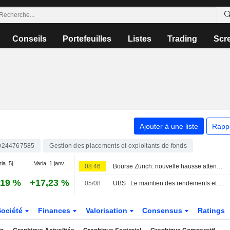
Conseils
Portefeuilles
Listes
Trading
Scr
Ajouter à une liste
Rapp
244767585
Gestion des placements et exploitants de fonds
ia. 5j.
Varia. 1 janv.
08:46
Bourse Zurich: nouvelle hausse attendue à l'ouverture
,19 %
+17,23 %
05/08
UBS : Le maintien des rendements et la distribution de capital devraient favoriser une revalorisation, selon RBC
Société
Finances
Valorisation
Consensus
Ratings