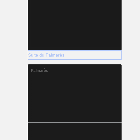
Suite du Palmarès
Palmarès