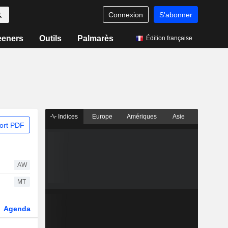
Connexion
S'abonner
eeners
Outils
Palmarès
Édition française
Indices
Europe
Amériques
Asie
ort PDF
AW
MT
Agenda
Secteur
Dérivés
Fonds et ETFs