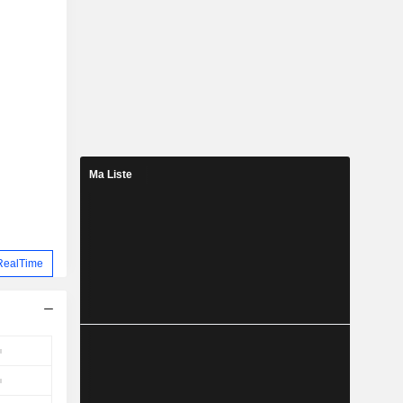
Ma Liste
RealTime