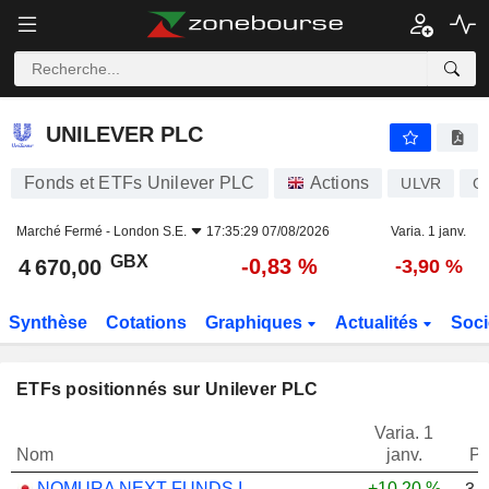
UNILEVER PLC
4 670,00
p
-0,83 %
UNILEVER PLC
Fonds et ETFs Unilever PLC
Actions
ULVR
G
Marché Fermé -
London S.E.
17:35:29 07/08/2026
Varia. 1 janv.
GBX
-0,83 %
4 670,00
-3,90 %
Synthèse
Cotations
Graphiques
Actualités
Soci
ETFs positionnés sur Unilever PLC
Varia. 1
Nom
janv.
Po
NOMURA NEXT FUNDS INTERNATIONAL EQUITY MSCI-KOKUSAI (YEN-HEDGED) ETF - JPY
+10,20 %