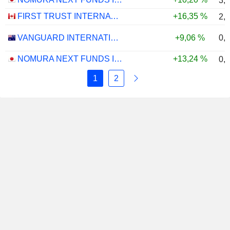
3,
FIRST TRUST INTERNATIONAL CAPITAL STRENGTH ETF - CAD
+16,35 %
2,
0,
VANGUARD INTERNATIONAL EQUITY INDEX FUNDS - VANGUARD FTSE ALL-WORLD EX-US ETF
+9,06 %
NOMURA NEXT FUNDS INTERNATIONAL EQUITY MSCI-KOKUSAI (UNHEDGED) ETF - JPY
+13,24 %
0,
1
2