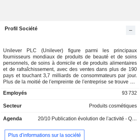
Profil Société
Unilever PLC (Unilever) figure parmi les principaux
fournisseurs mondiaux de produits de beauté et de soins
personnels, de soins à domicile et de produits alimentaires
et de rafraîchissement, avec des ventes dans plus de 190
pays et touchant 3,7 milliards de consommateurs par jour.
Plus de la moitié de l'empreinte de l'entreprise se trouve sur
les marchés en développement et émergents. Unilever
Employés
93 732
compte environ 400 marques présentes dans les foyers du
monde entier, dont Dove, Knorr, Dirt Is Good, Rexona,
Secteur
Produits cosmétiques
Hellmann's, Vaseline, TRESemmé, Lux, Axe, Sunsilk et
Surf. Le plan de vie durable de la société Unilever (USLP)
Agenda
20/10
Publication évolution de l'activité - Q3 2026
sous-tend la stratégie de l'entreprise. Le plan de vie durable
de la société Unilever crée de la valeur en favorisant la
croissance et la confiance, en éliminant les coûts et en
Plus d'informations sur la société
réduisant les risques. Depuis 2010, la société a pris des