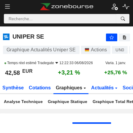
UNIPER SE
42,58
€
+3,21 %
UNIPER SE
Graphique Actualités Uniper SE
Actions
UN0
Temps réel estimé
Tradegate
12:22:33 06/08/2026
Varia. 1 janv.
EUR
+3,21 %
42,58
+25,76 %
Synthèse
Cotations
Graphiques
Actualités
Soci
Analyse Technique
Graphique Statique
Graphique Total Re