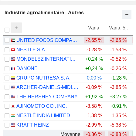
Industrie agroalimentaire - Autres
Varia.
Varia. 5j.
UNITED FOODS COMPANY
-2,65 %
-2,65 %
-
NESTLÉ S.A.
-0,28 %
-1,53 %
+
MONDELEZ INTERNATIONAL, INC.
+0,24 %
-0,52 %
DANONE
+0,24 %
-0,26 %
GRUPO NUTRESA S. A.
0,00 %
+1,28 %
+
ARCHER-DANIELS-MIDLAND COMPANY
-0,09 %
-3,85 %
+
THE HERSHEY COMPANY
+1,92 %
+3,27 %
AJINOMOTO CO., INC.
-3,58 %
+0,91 %
+
NESTLÉ INDIA LIMITED
-1,38 %
-1,35 %
+
KRAFT HEINZ
-2,99 %
-5,38 %
Moyenne
-0,86 %
-0,88 %
+