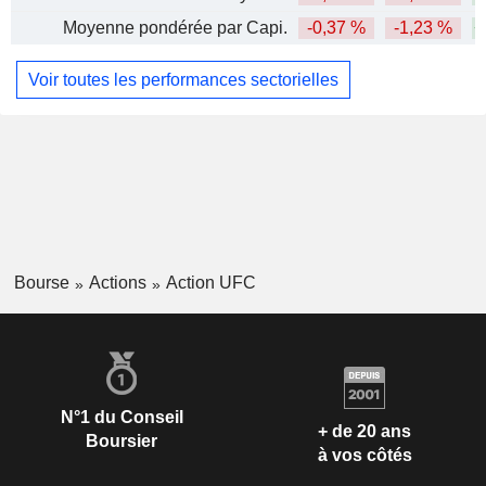
Moyenne pondérée par Capi.
-0,37 %
-1,23 %
+
Voir toutes les performances sectorielles
Bourse
Actions
Action UFC
N°1 du Conseil
+ de 20 ans
Boursier
à vos côtés