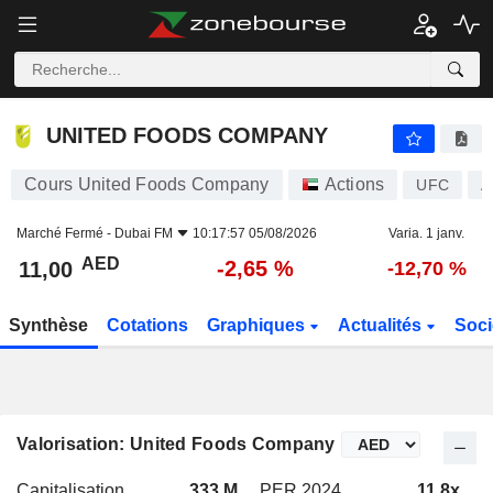
UNITED FOODS COMPANY
11,00
AED
-2,65 %
UNITED FOODS COMPANY
Cours United Foods Company
Actions
UFC
A
Marché Fermé -
Dubai FM
10:17:57 05/08/2026
Varia. 1 janv.
AED
-2,65 %
11,00
-12,70 %
Synthèse
Cotations
Graphiques
Actualités
Soci
Valorisation: United Foods Company
Capitalisation
333 M
PER 2024
11,8x
P