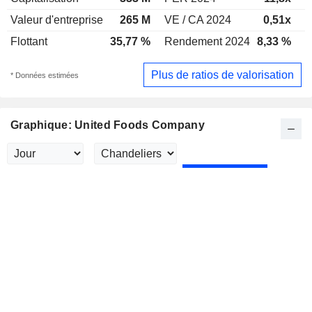
Valeur d'entreprise
265 M
VE / CA 2024
0,51x
V
Flottant
35,77 %
Rendement 2024
8,33 %
R
Plus de ratios de valorisation
* Données estimées
Graphique: United Foods Company