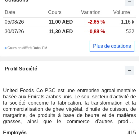
Date
Cours
Variation
Volume
05/08/26
11,00 AED
-2,65 %
1,16 k
30/07/26
11,30 AED
-0,88 %
532
Plus de cotations
Cours en différé Dubai FM
Profil Société
United Foods Co PSC est une entreprise agroalimentaire
basée aux Émirats arabes unis. Le seul secteur d'activité de
la société concerne la fabrication, la transformation et la
commercialisation de ghee végétal, d'huile de cuisson, de
margarine, de produits à base de beurre et de matières
grasses, ainsi que le commerce d'autres produits
alimentaires. Les produits de la société comprennent le
Employés
415
ghee, notamment le ghee de vache et le ghee végétal ; les