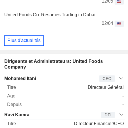
12/05
United Foods Co. Resumes Trading in Dubai
02/04
Plus d'actualités
Dirigeants et Administrateurs: United Foods
Company
Dirigeant
Titre
Age
Depuis
Mohamed Itani
CEO
Directeur Général
-
-
Ravi Kamra
DFI
Directeur Financier/CFO