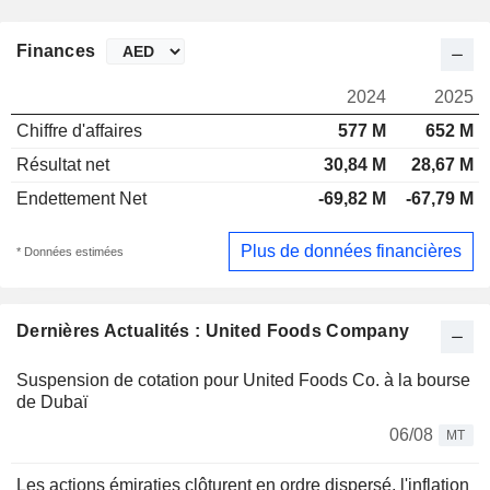
Finances
2024
2025
Chiffre d'affaires
577 M
652 M
Résultat net
30,84 M
28,67 M
Endettement Net
-69,82 M
-67,79 M
Plus de données financières
* Données estimées
Dernières Actualités : United Foods Company
Suspension de cotation pour United Foods Co. à la bourse
de Dubaï
06/08
MT
Les actions émiraties clôturent en ordre dispersé, l'inflation