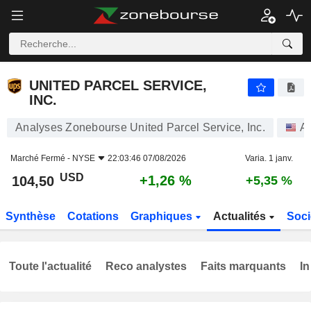
UNITED PARCEL SERVICE, INC.
104,50
$
+1,26 %
UNITED PARCEL SERVICE,
INC.
Analyses Zonebourse United Parcel Service, Inc.
Ac
Marché Fermé -
NYSE
22:03:46 07/08/2026
Varia. 1 janv.
USD
+1,26 %
104,50
+5,35 %
Synthèse
Cotations
Graphiques
Actualités
Soci
Toute l'actualité
Reco analystes
Faits marquants
In