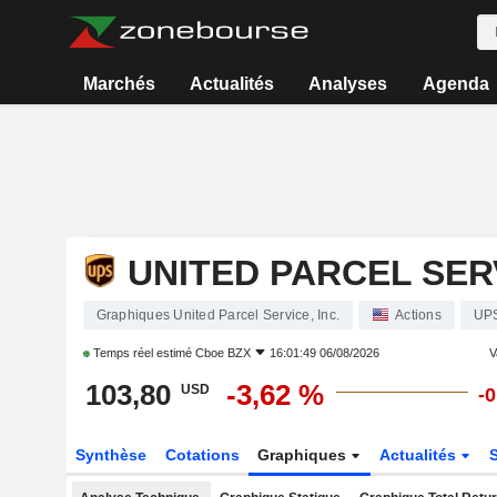
Marchés
Actualités
Analyses
Agenda
UNITED PARCEL SERV
Graphiques United Parcel Service, Inc.
Actions
UP
Temps réel estimé
Cboe BZX
16:01:49 06/08/2026
V
103,80
-3,62 %
USD
-
Synthèse
Cotations
Graphiques
Actualités