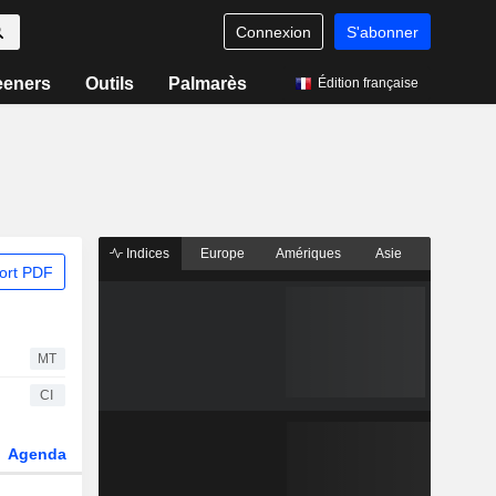
Connexion
S'abonner
eeners
Outils
Palmarès
Édition française
Indices
Europe
Amériques
Asie
ort PDF
MT
CI
Agenda
Secteur
Dérivés
Fonds et ETFs