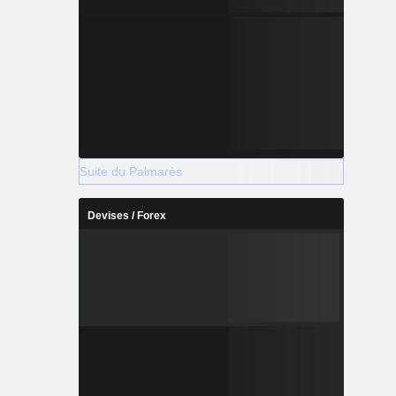
Suite du Palmarès
Devises / Forex