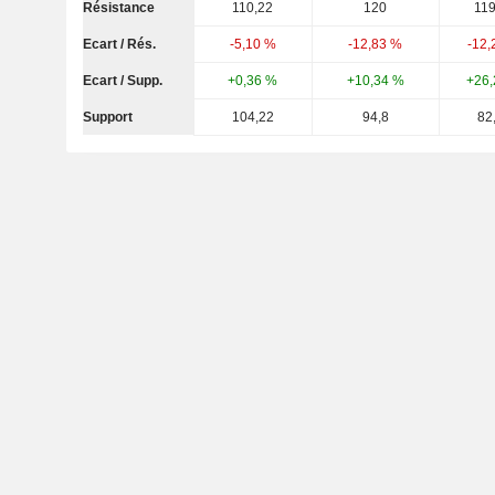
Résistance
110,22
120
119
Ecart / Rés.
-5,10 %
-12,83 %
-12,
Ecart / Supp.
+0,36 %
+10,34 %
+26,
Support
104,22
94,8
82