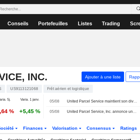
Conseils
Portefeuilles
Listes
Trading
Scr
ICE, INC.
Ajouter à une liste
Rapp
S
US9113121068
Frêt aérien et logistique
aria. 5j.
Varia. 1 janv.
05/08
United Parcel Service maintient son dividende trimestriel à 1,64 dollar par action, payable le 3 septembre aux actionnaires inscrits au 17 août
0,64 %
+5,45 %
05/08
United Parcel Service, Inc. annonce un dividende trimestriel sur l'ensemble des actions de classe A et de classe B, payable le 3 septembre 2026
Société
Finances
Valorisation
Consensus
Ratings