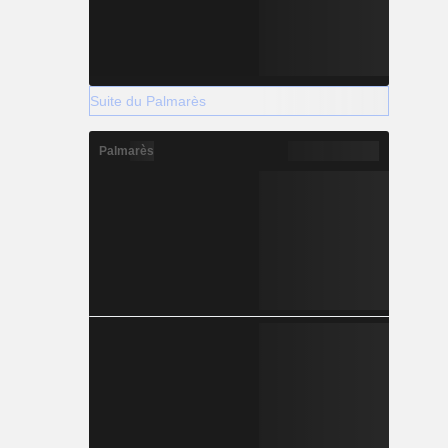
Suite du Palmarès
Palmarès