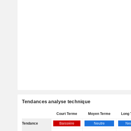
Tendances analyse technique
Court Terme
Moyen Terme
Long 
Tendance
Baissière
Neutre
Neu